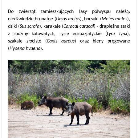
Do zwierząt zamieszkujących lasy półwyspu należą:
niedźwiedzie brunatne (
Ursus arctos
), borsuki (
Meles meles
),
dziki (
Sus scrofa
), karakale (
Caracal caracal
) - drapieżne ssaki
z rodziny kotowatych, rysie euroazjatyckie (
Lynx lynx
),
szakale złociste (
Canis aureus
) oraz hieny pręgowane
(
Hyaena hyaena
).