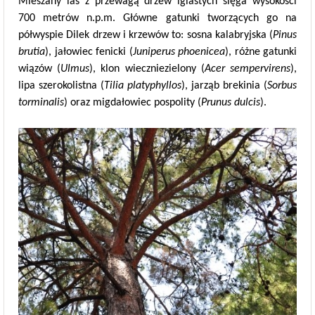
Mieszany las z przewagą drzew iglastych sięga wysokości
700 metrów n.p.m. Główne gatunki tworzących go na
półwyspie Dilek drzew i krzewów to: sosna kalabryjska (
Pinus
brutia
), jałowiec fenicki (
Juniperus phoenicea
), różne gatunki
wiązów (
Ulmus
), klon wieczniezielony (
Acer sempervirens
),
lipa szerokolistna (
Tilia platyphyllos
), jarząb brekinia (
Sorbus
torminalis
) oraz migdałowiec pospolity (
Prunus dulcis
).