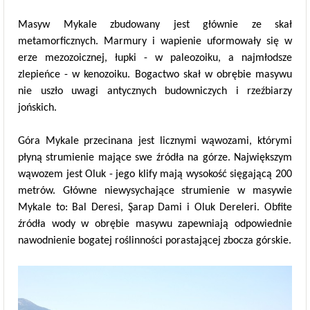
Masyw Mykale zbudowany jest głównie ze skał
metamorficznych. Marmury i wapienie uformowały się w
erze mezozoicznej, łupki - w paleozoiku, a najmłodsze
zlepieńce - w kenozoiku. Bogactwo skał w obrębie masywu
nie uszło uwagi antycznych budowniczych i rzeźbiarzy
jońskich.
Góra Mykale przecinana jest licznymi wąwozami, którymi
płyną strumienie mające swe źródła na górze. Największym
wąwozem jest Oluk - jego klify mają wysokość sięgającą 200
metrów. Główne niewysychające strumienie w masywie
Mykale to: Bal Deresi, Şarap Dami i Oluk Dereleri. Obfite
źródła wody w obrębie masywu zapewniają odpowiednie
nawodnienie bogatej roślinności porastającej zbocza górskie.