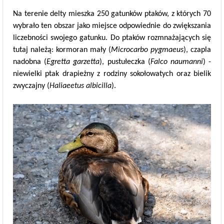
Na terenie delty mieszka 250 gatunków ptaków, z których 70
wybrało ten obszar jako miejsce odpowiednie do zwiększania
liczebności swojego gatunku. Do ptaków rozmnażających się
tutaj należą: kormoran mały (
Microcarbo pygmaeus
), czapla
nadobna (
Egretta garzetta
), pustułeczka (
Falco naumanni
) -
niewielki ptak drapieżny z rodziny sokołowatych oraz bielik
zwyczajny (
Haliaeetus albicilla
).