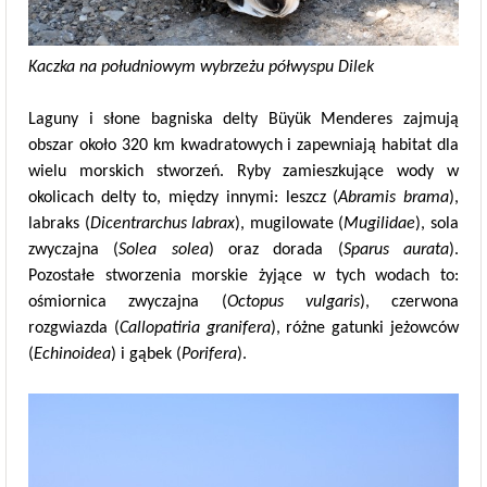
Kaczka na południowym wybrzeżu półwyspu Dilek
Laguny i słone bagniska delty Büyük Menderes zajmują
obszar około 320 km kwadratowych i zapewniają habitat dla
wielu morskich stworzeń. Ryby zamieszkujące wody w
okolicach delty to, między innymi: leszcz (
Abramis brama
),
labraks (
Dicentrarchus labrax
), mugilowate (
Mugilidae
), sola
zwyczajna (
Solea solea
) oraz dorada (
Sparus aurata
).
Pozostałe stworzenia morskie żyjące w tych wodach to:
ośmiornica zwyczajna (
Octopus vulgaris
), czerwona
rozgwiazda (
Callopatiria granifera
), różne gatunki jeżowców
(
Echinoidea
) i gąbek (
Porifera
).