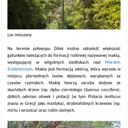
Las mieszany
Na terenie półwyspu Dilek można odnaleźć większość
gatunków należących do formacji roślinnej nazywanej makią,
występującej w wilgotnych siedliskach nad
Morzem
Śródziemnym
. Makia jest formacją wtórną, która wyrosła w
miejscu pierwotnych lasów dębowych, wyrąbanych za
czasów rzymskich. Makię tworzą zarośla złożone ze
skarlałych drzew (np. dębu ciernistego
Quercus coccifera
),
dzikich odmian oliwek i pistacji (w tym
Pistacia lentiscus
znana w Grecji jako mastyka), drobnolistnych krzewów (np.
mirtu i wrzośca) oraz roślin zielnych.