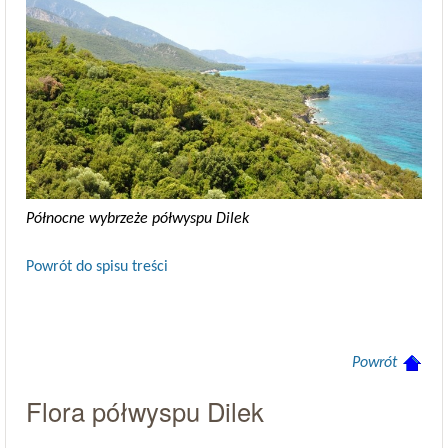
Północne wybrzeże półwyspu Dilek
Powrót do spisu treści
Powrót
Flora półwyspu Dilek