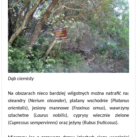
Dąb ciernisty
Na obszarach nieco bardziej wilgotnych można natrafić na:
oleandry (
Nerium oleander
), platany wschodnie (
Platanus
orientalis
), jesiony mannowe (
Fraxinus ornus
), wawrzyny
szlachetne (
Laurus nobilis
), cyprysy wiecznie zielone
(
Cupressus sempervirens
) oraz jeżyny (
Rubus fruticosus
).