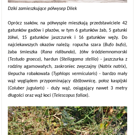
Dziki zamieszkujące półwysep Dilek
Oprócz ssaków, na półwyspie mieszkają przedstawiciele 42
gatunków gadów i płazów, w tym 6 gatunków żab, 5 gatunki
żółwi, 15 gatunków jaszczurek i 16 gatunków węży. Do
najciekawszych okazów należą: ropucha szara (
Bufo bufo
),
żaba śmieszka (
Rana ridibunda
), żółw śródziemnomorski
(
Testudo graeca
), hardun (
Stellagama stellio
) - jaszczurka z
rodziny agamowatych, zaskroniec zwyczajny (
Natrix natrix
),
ślepucha robakowata (
Typhlops vermicularis
) - bardzo mały
wąż wyglądem przypominający dżdżownicę, połoz kaspijski
(
Coluber jugularis
) - duży wąż, osiągający nawet 3 metry
długości oraz wąż koci (
Telescopus fallax
).