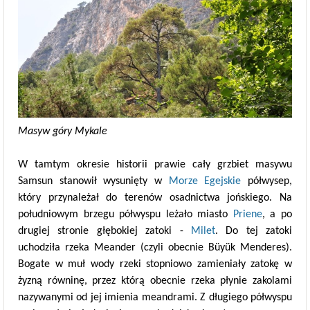
Masyw góry Mykale
W tamtym okresie historii prawie cały grzbiet masywu
Samsun stanowił wysunięty w
Morze Egejskie
półwysep,
który przynależał do terenów osadnictwa jońskiego. Na
południowym brzegu półwyspu leżało miasto
Priene
, a po
drugiej stronie głębokiej zatoki -
Milet
. Do tej zatoki
uchodziła rzeka Meander (czyli obecnie Büyük Menderes).
Bogate w muł wody rzeki stopniowo zamieniały zatokę w
żyzną równinę, przez którą obecnie rzeka płynie zakolami
nazywanymi od jej imienia meandrami. Z długiego półwyspu