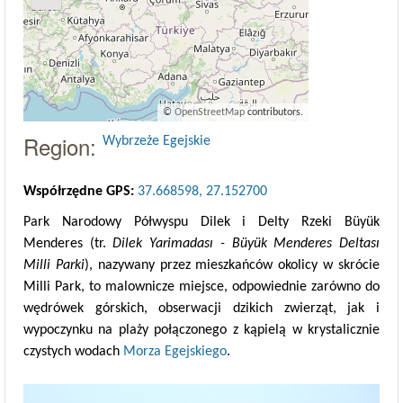
©
OpenStreetMap
contributors.
Region:
Wybrzeże Egejskie
Współrzędne GPS:
37.668598, 27.152700
Park Narodowy Półwyspu Dilek i Delty Rzeki Büyük
Menderes (tr.
Dilek Yarimadası - Büyük Menderes Deltası
Milli Parki
), nazywany przez mieszkańców okolicy w skrócie
Milli Park, to malownicze miejsce, odpowiednie zarówno do
wędrówek górskich, obserwacji dzikich zwierząt, jak i
wypoczynku na plaży połączonego z kąpielą w krystalicznie
czystych wodach
Morza Egejskiego
.