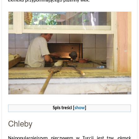
ekmeku
przypominającego pszenny wek.
Spis treści
[
show
]
Chleby
Najpopularniejszym pieczywem w Turcji jest tzw.
ekmek