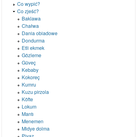
Co wypić?
Co zjeść?
Baklawa
Chałwa
Dania obiadowe
Dondurma
Etli ekmek
Gözleme
Güveç
Kebaby
Kokoreç
Kumru
Kuzu pirzola
Köfte
Lokum
Mantı
Menemen
Midye dolma
Piyaz