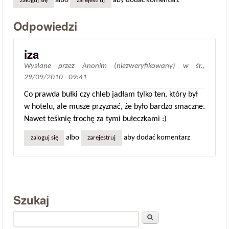
albo
aby dodać komentarz
zaloguj się
zarejestruj
Odpowiedzi
iza
Wysłane przez
Anonim (niezweryfikowany)
w
śr.,
29/09/2010 - 09:41
Co prawda bułki czy chleb jadłam tylko ten, który był
w hotelu, ale musze przyznać, że było bardzo smaczne.
Nawet teśknię trochę za tymi bułeczkami :)
albo
aby dodać komentarz
zaloguj się
zarejestruj
Szukaj
Szukaj