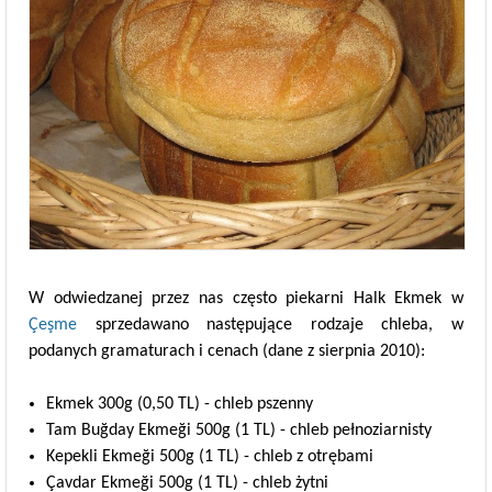
W odwiedzanej przez nas często piekarni Halk Ekmek w
Çeşme
sprzedawano następujące rodzaje chleba, w
podanych gramaturach i cenach (dane z sierpnia 2010):
Ekmek 300g (0,50 TL) - chleb pszenny
Tam Buğday Ekmeği 500g (1 TL) - chleb pełnoziarnisty
Kepekli Ekmeği 500g (1 TL) - chleb z otrębami
Çavdar Ekmeği 500g (1 TL) - chleb żytni