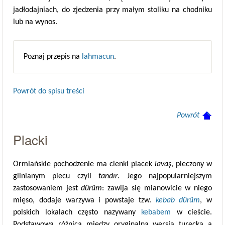
jadłodajniach, do zjedzenia przy małym stoliku na chodniku
lub na wynos.
Poznaj przepis na
lahmacun
.
Powrót do spisu treści
Powrót
Placki
Ormiańskie pochodzenie ma cienki placek
lavaş
, pieczony w
glinianym piecu czyli
tandır
. Jego najpopularniejszym
zastosowaniem jest
dürüm
: zawija się mianowicie w niego
mięso, dodaje warzywa i powstaje tzw.
kebab dürüm
, w
polskich lokalach często nazywany
kebabem
w cieście.
Podstawową różnicą między oryginalną wersją turecką a