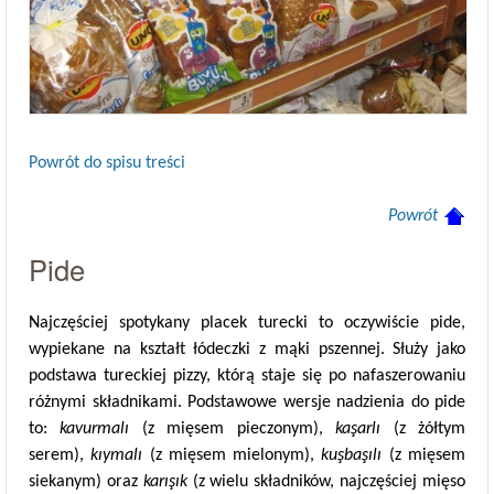
Powrót do spisu treści
Powrót
Pide
Najczęściej spotykany placek turecki to oczywiście pide,
wypiekane na kształt łódeczki z mąki pszennej. Służy jako
podstawa tureckiej pizzy, którą staje się po nafaszerowaniu
różnymi składnikami. Podstawowe wersje nadzienia do pide
to:
kavurmalı
(z mięsem pieczonym),
kaşarlı
(z żółtym
serem),
kıymalı
(z mięsem mielonym),
kuşbaşılı
(z mięsem
siekanym) oraz
karışık
(z wielu składników, najczęściej mięso