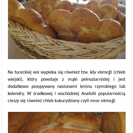
Na tureckiej wsi wypieka się również tzw.
köy ekmeği
(chleb
wiejski), który powstaje z mąki pełnoziarnistej i jest
dodatkowo posypywany nasionami kminu rzymskiego lub
kolendry. W środkowej i wschodniej Anatolii popularnością
cieszy się również chleb kukurydziany czyli
mısır ekmeği
.