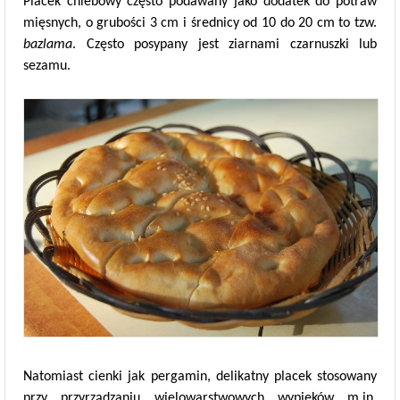
Placek chlebowy często podawany jako dodatek do potraw
mięsnych, o grubości 3 cm i średnicy od 10 do 20 cm to tzw.
bazlama
. Często posypany jest ziarnami czarnuszki lub
sezamu.
Natomiast cienki jak pergamin, delikatny placek stosowany
przy przyrządzaniu wielowarstwowych wypieków m.in.