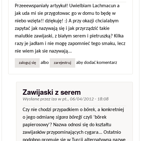
Przeeewspaniały artyykuł! Uwielbiam Lachmacun a
jak uda mi sie przygotowac go w domu to będę w
niebo wzięta!! dziękuję! :) A przy okazji chcialabym
zapytać jak nazywają się i jak przyrządzić takie
malutkie zawijaski, z białym serem i pietruszką? Kilka
razy je jadłam i nie mogę zapomnieć tego smaku, lecz
nie wiem jak sie nazywają...
albo
aby dodać komentarz
zaloguj się
zarejestruj
Zawijaski z serem
Wysłane przez
Iza
w
pt., 06/04/2012 - 18:08
Czy nie chodzi przypadkiem o
börek
, a konkretniej
o jego odmianę
sigara böreği
czyli 'börek
papierosowy'? Nazwa odnosi się do kształtu
zawijasków przypominających cygara... Ostatnio
podobno promuje się w Turcji alternatywną nazwę