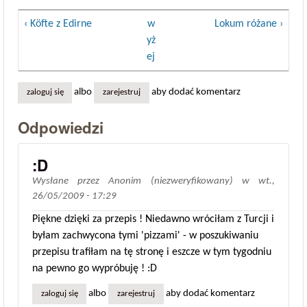
‹ Köfte z Edirne
w
Lokum różane ›
yż
ej
albo
aby dodać komentarz
zaloguj się
zarejestruj
Odpowiedzi
:D
Wysłane przez
Anonim (niezweryfikowany)
w
wt.,
26/05/2009 - 17:29
Piękne dzięki za przepis ! Niedawno wróciłam z Turcji i
byłam zachwycona tymi 'pizzami' - w poszukiwaniu
przepisu trafiłam na tę stronę i eszcze w tym tygodniu
na pewno go wypróbuję ! :D
albo
aby dodać komentarz
zaloguj się
zarejestruj