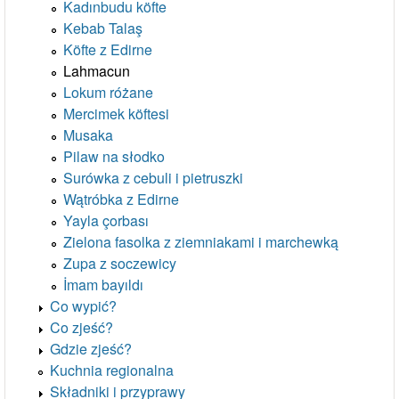
Kadınbudu köfte
Kebab Talaş
Köfte z Edirne
Lahmacun
Lokum różane
Mercimek köftesi
Musaka
Pilaw na słodko
Surówka z cebuli i pietruszki
Wątróbka z Edirne
Yayla çorbası
Zielona fasolka z ziemniakami i marchewką
Zupa z soczewicy
İmam bayıldı
Co wypić?
Co zjeść?
Gdzie zjeść?
Kuchnia regionalna
Składniki i przyprawy