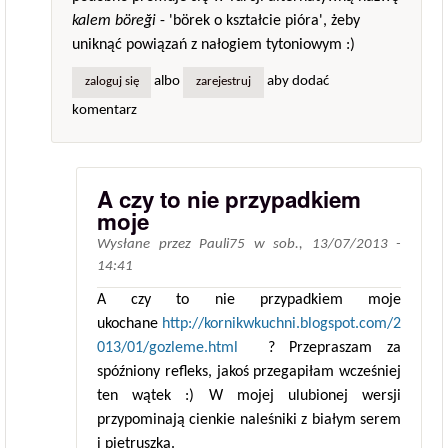
kalem böreği
- 'börek o kształcie pióra', żeby
uniknąć powiązań z nałogiem tytoniowym :)
albo
aby dodać
zaloguj się
zarejestruj
komentarz
A czy to nie przypadkiem
moje
Wysłane przez
Pauli75
w
sob., 13/07/2013 -
14:41
A czy to nie przypadkiem moje
ukochane
http://kornikwkuchni.blogspot.com/2
013/01/gozleme.html
? Przepraszam za
spóźniony refleks, jakoś przegapiłam wcześniej
ten wątek :) W mojej ulubionej wersji
przypominają cienkie naleśniki z białym serem
i pietruszką.