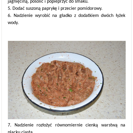
jagnięciną, posolić i popieprzyć do smaku.
5. Dodać suszoną paprykę i przecier pomidorowy.
6. Nadzienie wyrobić na gładko z dodatkiem dwóch łyżek
wody.
7. Nadzienie rozłożyć równomiernie cienką warstwą na
placku ciasta.