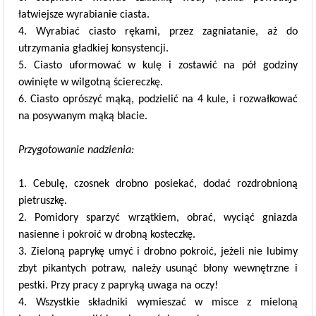
łatwiejsze wyrabianie ciasta.
4. Wyrabiać ciasto rękami, przez zagniatanie, aż do
utrzymania gładkiej konsystencji.
5. Ciasto uformować w kulę i zostawić na pół godziny
owinięte w wilgotną ściereczkę.
6. Ciasto oprószyć mąką, podzielić na 4 kule, i rozwałkować
na posywanym mąką blacie.
Przygotowanie nadzienia:
1. Cebulę, czosnek drobno posiekać, dodać rozdrobnioną
pietruszkę.
2. Pomidory sparzyć wrzątkiem, obrać, wyciąć gniazda
nasienne i pokroić w drobną kosteczkę.
3. Zieloną paprykę umyć i drobno pokroić, jeżeli nie lubimy
zbyt pikantych potraw, należy usunąć błony wewnętrzne i
pestki. Przy pracy z papryką uwaga na oczy!
4. Wszystkie składniki wymieszać w misce z mieloną