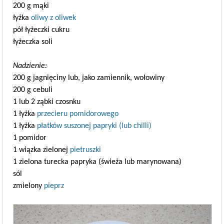
200 g mąki
łyżka
oliwy z oliwek
pół łyżeczki cukru
łyżeczka soli
Nadzienie:
200 g jagnięciny lub, jako zamiennik, wołowiny
200 g cebuli
1 lub 2 ząbki czosnku
1 łyżka
przecieru pomidorowego
1 łyżka
płatków suszonej papryki (lub chilli)
1 pomidor
1 wiązka zielonej
pietruszki
1 zielona turecka papryka (świeża lub marynowana)
sól
zmielony
pieprz