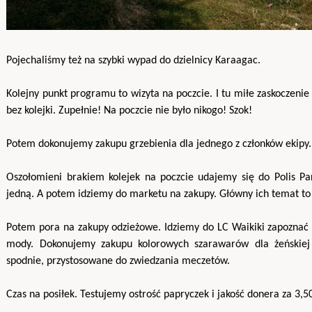
Pojechaliśmy też na szybki wypad do dzielnicy Karaagac.
Kolejny punkt programu to wizyta na poczcie. I tu miłe zaskoczeni
bez kolejki. Zupełnie! Na poczcie nie było nikogo! Szok!
Potem dokonujemy zakupu grzebienia dla jednego z członków ekipy.
Oszołomieni brakiem kolejek na poczcie udajemy się do Polis Pa
jedną. A potem idziemy do marketu na zakupy. Główny ich temat to
Potem pora na zakupy odzieżowe. Idziemy do LC Waikiki zapoznać s
mody. Dokonujemy zakupu kolorowych szarawarów dla żeńskiej 
spodnie, przystosowane do zwiedzania meczetów.
Czas na posiłek. Testujemy ostrość papryczek i jakość donera za 3,50.