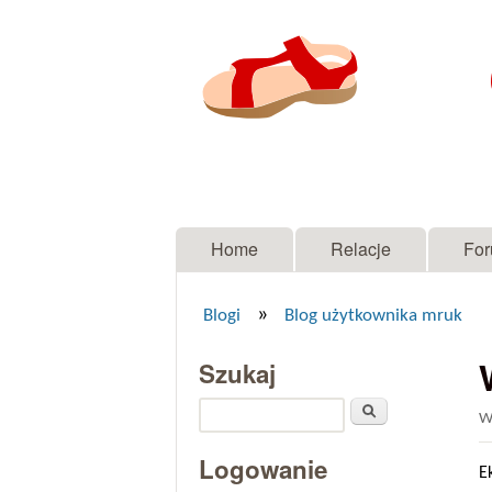
Menu główne
Home
Relacje
Fo
»
Blogi
Blog użytkownika mruk
Jesteś tutaj
Szukaj
Szukaj
W
Logowanie
E