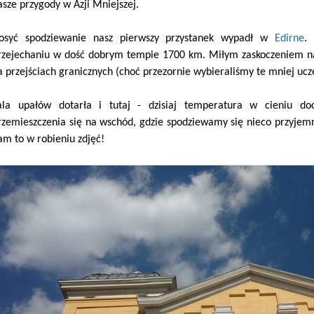
asze przygody w Azji Mniejszej.
osyć spodziewanie nasz pierwszy przystanek wypadł w
Edirne
.
rzejechaniu w dość dobrym tempie 1700 km. Miłym zaskoczeniem na 
a przejściach granicznych (choć przezornie wybieraliśmy te mniej ucz
ala upałów dotarła i tutaj - dzisiaj temperatura w cieniu d
rzemieszczenia się na wschód, gdzie spodziewamy się nieco przyjemn
am to w robieniu zdjęć!