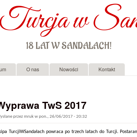
Turcja w San
Przejdź do treści
18 LAT W SANDAŁACH!
rum
O nas
Nowości
Kontakt
Wyprawa TwS 2017
ysłane przez
mruk
w
pon., 26/06/2017 - 20:32
kipa TurcjiWSandałach powraca po trzech latach do Turcji. Postar