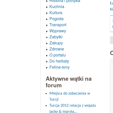
Historia i polityka
E
Kuchnia
K
Kultura
Pogoda
Transport
Wyprawy
Zabytki
Zakupy
Zdrowie
O portalu
Do herbaty
Feline-tony
Aktywne wątki na
forum
Miejsca do zobaczenia w
Turcji
Turcja 2012 relacja z wojażu
jacky & maryla...