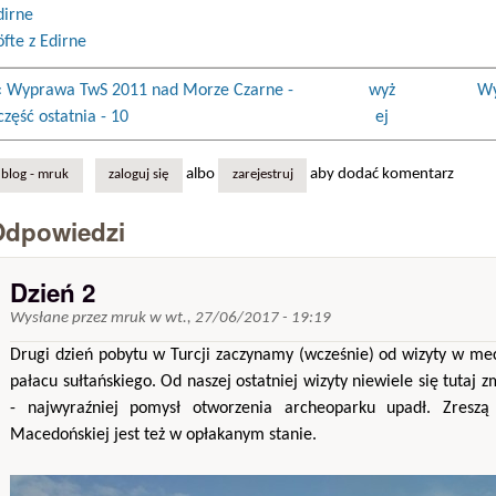
dirne
öfte z Edirne
‹ Wyprawa TwS 2011 nad Morze Czarne -
wyż
Wy
część ostatnia - 10
ej
albo
aby dodać komentarz
blog - mruk
zaloguj się
zarejestruj
Odpowiedzi
Dzień 2
Wysłane przez
mruk
w
wt., 27/06/2017 - 19:19
Drugi dzień pobytu w Turcji zaczynamy (wcześnie) od wizyty w me
pałacu sułtańskiego. Od naszej ostatniej wizyty niewiele się tutaj z
- najwyraźniej pomysł otworzenia archeoparku upadł. Zres
Macedońskiej jest też w opłakanym stanie.