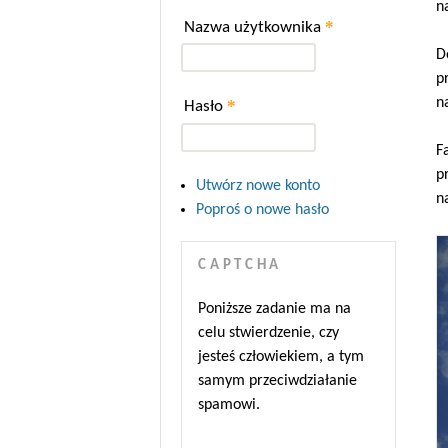
n
*
Nazwa użytkownika
D
p
n
*
Hasło
F
p
Utwórz nowe konto
n
Poproś o nowe hasło
CAPTCHA
Poniższe zadanie ma na
celu stwierdzenie, czy
jesteś człowiekiem, a tym
samym przeciwdziałanie
spamowi.