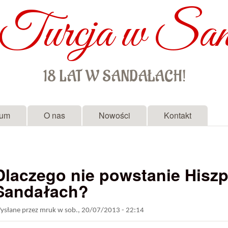
Turcja w San
Przejdź do treści
18 LAT W SANDAŁACH!
rum
O nas
Nowości
Kontakt
Dlaczego nie powstanie Hisz
Sandałach?
ysłane przez
mruk
w
sob., 20/07/2013 - 22:14