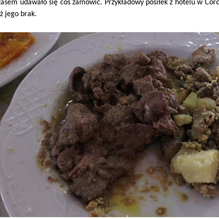
zasem udawało się coś zamówić. Przykładowy posiłek z hotelu w Cordo
iż jego brak.