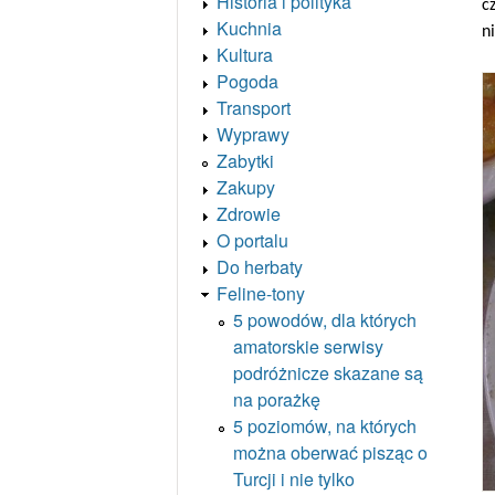
Historia i polityka
c
Kuchnia
n
Kultura
Pogoda
Transport
Wyprawy
Zabytki
Zakupy
Zdrowie
O portalu
Do herbaty
Feline-tony
5 powodów, dla których
amatorskie serwisy
podróżnicze skazane są
na porażkę
5 poziomów, na których
można oberwać pisząc o
Turcji i nie tylko