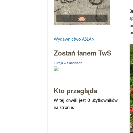
B
s
p
p
Wydawnictwo ASLAN
Zostań fanem TwS
Turcja w Sandałach
Kto przegląda
W tej chwili jest 0 użytkowników
na stronie.