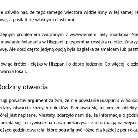
ie dziwiło nas, że tego samego wieczora widzieliśmy w tej samej res
awę, a posilali się własnymi ciastkami.
olejnym problemem związanym z wyżywieniem, były śniadania. Nie
amawianie śniadania w Hiszpanii przypomina rosyjską ruletkę. Zdarzy
awę. Ale dość często jedyną opcją była bagietka ze smalcem lub pasz
ówiąc krótko - ciężko w Hiszpanii o dobre jedzenie. Co więcej, ciężk
twarcia lokali.
odziny otwarcia
rugi poważny argument za tym, że nie powstanie
Hiszpania w Sanda
odziny otwarcia różnych obiektów. Przejawia się to tym, że obiekty
tórej jest napisane. Niestety, zdarzyło nam się, że informacje o god
gadzała się - oczywiście na naszą niekorzyść - z informacją na wejś
ieżąco godzin otwarcia, które potrafią być różne dla każdej z pór roku