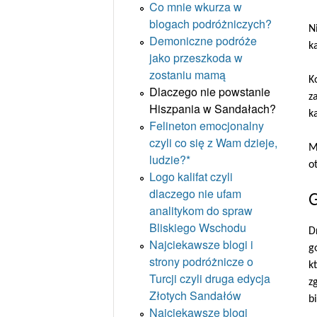
Co mnie wkurza w
blogach podróżniczych?
N
Demoniczne podróże
k
jako przeszkoda w
zostaniu mamą
K
Dlaczego nie powstanie
z
Hiszpania w Sandałach?
k
Felineton emocjonalny
czyli co się z Wam dzieje,
M
ludzie?*
o
Logo kalifat czyli
dlaczego nie ufam
G
analitykom do spraw
Bliskiego Wschodu
D
Najciekawsze blogi i
g
strony podróżnicze o
k
Turcji czyli druga edycja
z
Złotych Sandałów
b
Najciekawsze blogi