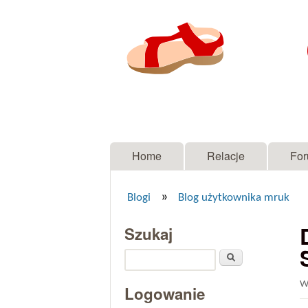
Menu główne
Home
Relacje
Fo
»
Blogi
Blog użytkownika mruk
Jesteś tutaj
Szukaj
Szukaj
W
Logowanie