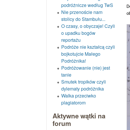
podróżnicze według TwS
D
Nie przenoście nam
o
stolicy do Stambułu...
O czasy, o obyczaje! Czyli
o upadku bogów
reportażu
Podróże nie kształcą czyli
bojkotujcie Małego
Podróżnika!
Podróżowanie (nie) jest
tanie
Smutek tropików czyli
dylematy podróżnika
Walka przeciwko
plagiatorom
Aktywne wątki na
forum