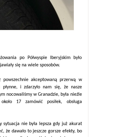
żowania po Półwyspie Iberyjskim było
jawiały się na wiele sposobów.
y z powszechnie akceptowaną przerwą w
ć płynne, i zdarzyło nam się, że nasze
rym nocowaliśmy w Granadzie, była nieźle
y około 17 zamówić posiłek, obsługa
 sytuacja nie była lepsza gdy już akurat
ć, że dawało to jeszcze gorsze efekty, bo