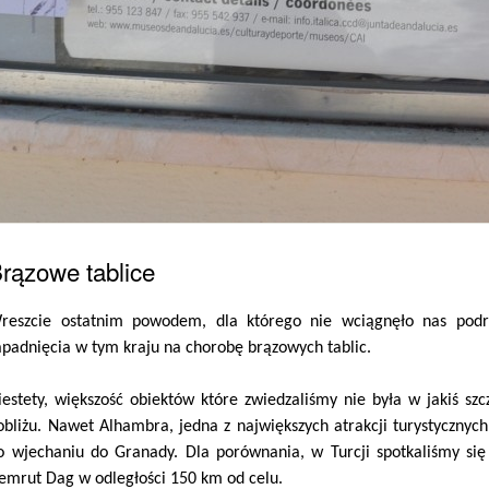
rązowe tablice
reszcie ostatnim powodem, dla którego nie wciągnęło nas podr
apadnięcia w tym kraju na chorobę brązowych tablic.
iestety, większość obiektów które zwiedzaliśmy nie była w jakiś s
obliżu. Nawet Alhambra, jedna z największych atrakcji turystycznyc
o wjechaniu do Granady. Dla porównania, w Turcji spotkaliśmy się
emrut Dag w odległości 150 km od celu.