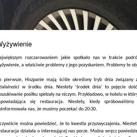
yżywienie
ajwiększym rozczarowaniem jakie spotkało nas w trakcie podró
yżywienie, a właściwie problemy z jego pozyskaniem. Problemy te ob
o pierwsze, Hiszpanie mają ściśle określony tryb dnia związan
ziałalności w środku dnia. Niestety 'środek dnia' to pojęcie doś
oszukiwanie posiłku spełzały na niczym. Przykładowo, w hotelu w któ
apowiadająca się restauracja. Niestety, kiedy spróbowaliśm
oinformowała nas, że musimy poczekać do 20:30.
czywiście można powiedzieć, że to kwestia przyzwyczajenia. Niestety
estauracja działała o interesującej nas porze. Można wręcz powiedzie