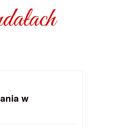
dałach
pania w