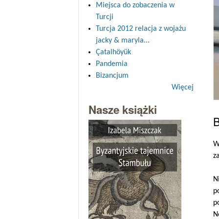
Miejsca do zobaczenia w
Turcji
Turcja 2012 relacja z wojażu
jacky & maryla...
Çatalhöyük
Pandemia
Bizancjum
Więcej
Nasze książki
B
W
z
N
p
p
N