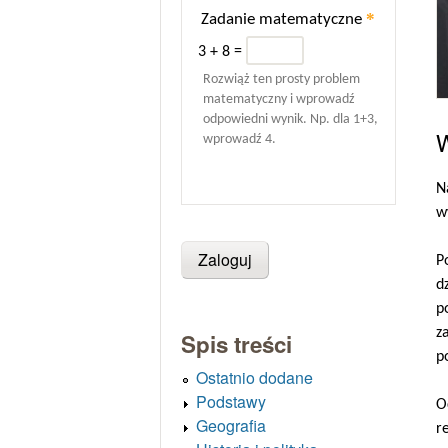
*
Zadanie matematyczne
3 + 8 =
Rozwiąż ten prosty problem
matematyczny i wprowadź
odpowiedni wynik. Np. dla 1+3,
W
wprowadź 4.
N
w
P
d
p
z
Spis treści
p
Ostatnio dodane
Podstawy
O
Geografia
r