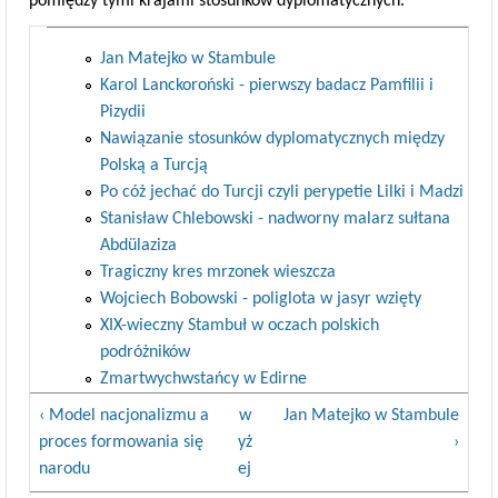
pomiędzy tymi krajami stosunków dyplomatycznych.
Jan Matejko w Stambule
Karol Lanckoroński - pierwszy badacz Pamfilii i
Pizydii
Nawiązanie stosunków dyplomatycznych między
Polską a Turcją
Po cóż jechać do Turcji czyli perypetie Lilki i Madzi
Stanisław Chlebowski - nadworny malarz sułtana
Abdülaziza
Tragiczny kres mrzonek wieszcza
Wojciech Bobowski - poliglota w jasyr wzięty
XIX-wieczny Stambuł w oczach polskich
podróżników
Zmartwychwstańcy w Edirne
‹ Model nacjonalizmu a
w
Jan Matejko w Stambule
proces formowania się
yż
›
narodu
ej