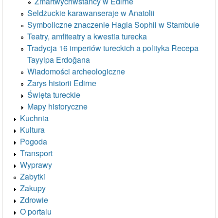
Zmartwychwstańcy w Edirne
Seldżuckie karawanseraje w Anatolii
Symboliczne znaczenie Hagia Sophii w Stambule
Teatry, amfiteatry a kwestia turecka
Tradycja 16 imperiów tureckich a polityka Recepa
Tayyipa Erdoğana
Wiadomości archeologiczne
Zarys historii Edirne
Święta tureckie
Mapy historyczne
Kuchnia
Kultura
Pogoda
Transport
Wyprawy
Zabytki
Zakupy
Zdrowie
O portalu