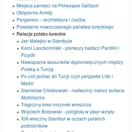
Miejsca pamięci na Półwyspie Gallipoli
Oblężenie Amidy
Pergamon – architektura i rzeźba
Powstanie nowoczesnego państwa tureckiego
Relacje polsko-tureckie
Jan Matejko w Stambule
Karol Lanckoroński - pierwszy badacz Pamfilii i
Pizydii
Nawiązanie stosunków dyplomatycznych między
Polską a Turcją
Po cóż jechać do Turcji czyli perypetie Lilki i
Madzi
Stanisław Chlebowski - nadworny malarz sułtana
Abdülaziza
Tragiczny kres mrzonek wieszcza
Wojciech Bobowski - poliglota w jasyr wzięty
XIX-wieczny Stambuł w oczach polskich
podróżników