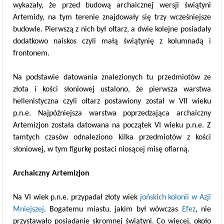
wykazały, że przed budową archaicznej wersji świątyni
Artemidy, na tym terenie znajdowały się trzy wcześniejsze
budowle. Pierwszą z nich był ołtarz, a dwie kolejne posiadały
dodatkowo naiskos czyli małą świątynię z kolumnadą i
frontonem.
Na podstawie datowania znalezionych tu przedmiotów ze
złota i kości słoniowej ustalono, że pierwsza warstwa
hellenistyczna czyli ołtarz postawiony został w VII wieku
p.n.e. Najpóźniejsza warstwa poprzedzająca archaiczny
Artemizjon została datowana na początek VI wieku p.n.e. Z
tamtych czasów odnaleziono kilka przedmiotów z kości
słoniowej, w tym figurkę postaci niosącej misę ofiarną.
Archaiczny Artemizjon
Na VI wiek p.n.e. przypadał złoty wiek
jońskich kolonii w Azji
Mniejszej
. Bogatemu miastu, jakim był wówczas
Efez
, nie
przystawało posiadanie skromnej świątyni. Co więcej, około