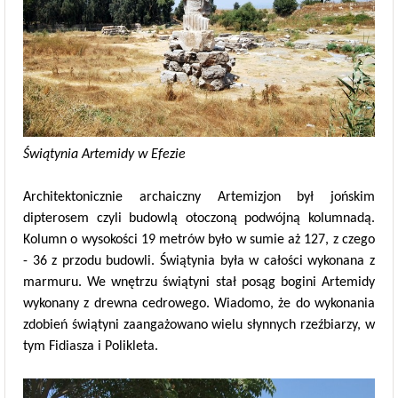
Świątynia Artemidy w Efezie
Architektonicznie archaiczny Artemizjon był jońskim
dipterosem czyli budowlą otoczoną podwójną kolumnadą.
Kolumn o wysokości 19 metrów było w sumie aż 127, z czego
- 36 z przodu budowli. Świątynia była w całości wykonana z
marmuru. We wnętrzu świątyni stał posąg bogini Artemidy
wykonany z drewna cedrowego. Wiadomo, że do wykonania
zdobień świątyni zaangażowano wielu słynnych rzeźbiarzy, w
tym Fidiasza i Polikleta.