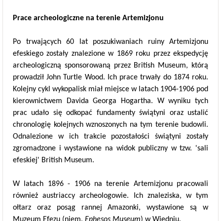
Prace archeologiczne na terenie Artemizjonu
Po trwających 60 lat poszukiwaniach ruiny Artemizjonu
efeskiego zostały znalezione w 1869 roku przez ekspedycję
archeologiczną sponsorowaną przez British Museum, którą
prowadził John Turtle Wood. Ich prace trwały do 1874 roku.
Kolejny cykl wykopalisk miał miejsce w latach 1904-1906 pod
kierownictwem Davida Georga Hogartha. W wyniku tych
prac udało się odkopać fundamenty świątyni oraz ustalić
chronologię kolejnych wznoszonych na tym terenie budowli.
Odnalezione w ich trakcie pozostałości świątyni zostały
zgromadzone i wystawione na widok publiczny w tzw. 'sali
efeskiej' British Museum.
W latach 1896 - 1906 na terenie Artemizjonu pracowali
również austriaccy archeologowie. Ich znaleziska, w tym
ołtarz oraz posąg rannej Amazonki, wystawione są w
Muzeum Efezu (niem.
Ephesos Museum
) w Wiedniu.