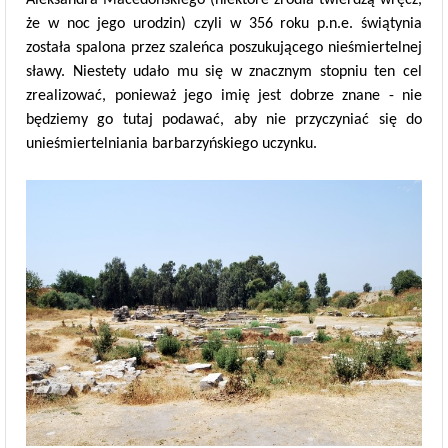
Aleksandra Macedońskiego (niektóre źródła twierdzą wręcz,
że w noc jego urodzin) czyli w 356 roku p.n.e. świątynia
została spalona przez szaleńca poszukującego nieśmiertelnej
sławy. Niestety udało mu się w znacznym stopniu ten cel
zrealizować, ponieważ jego imię jest dobrze znane - nie
będziemy go tutaj podawać, aby nie przyczyniać się do
unieśmiertelniania barbarzyńskiego uczynku.