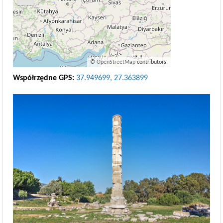
©
OpenStreetMap
contributors.
Współrzędne GPS:
37.949699, 27.363899