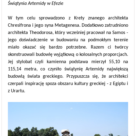
Świątynia Artemidy w Efezie
W tym celu sprowadzono z Krety znanego architekta
Chresifrona i jego syna Metagenesa. Dodatkowo zatrudniono
architekta Theodorosa, który wcześniej pracował na Samos -
jego doświadczenie w budowaniu na podmokłym terenie
miało okazać się bardzo potrzebne. Razem ci twórcy
skonstruowali budowlę wyjątkową o kolosalnych proporcjach.
Jej stylobat czyli kamienna podstawa mierzył 55,10 na
115,14 metra, co czyniło świątynię Artemidy największą
budowlą świata greckiego. Przypuszcza się, że architekci
czerpali inspirację spoza obszaru kultury greckiej - z Egiptu i
z Urartu.