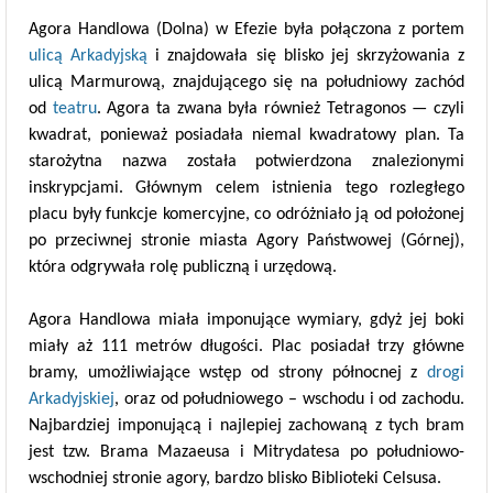
Agora Handlowa (Dolna) w Efezie była połączona z portem
ulicą Arkadyjską
i znajdowała się blisko jej skrzyżowania z
ulicą Marmurową, znajdującego się na południowy zachód
od
teatru
. Agora ta zwana była również Tetragonos — czyli
kwadrat, ponieważ posiadała niemal kwadratowy plan. Ta
starożytna nazwa została potwierdzona znalezionymi
inskrypcjami. Głównym celem istnienia tego rozległego
placu były funkcje komercyjne, co odróżniało ją od położonej
po przeciwnej stronie miasta Agory Państwowej (Górnej),
która odgrywała rolę publiczną i urzędową.
Agora Handlowa miała imponujące wymiary, gdyż jej boki
miały aż 111 metrów długości. Plac posiadał trzy główne
bramy, umożliwiające wstęp od strony północnej z
drogi
Arkadyjskiej
, oraz od południowego – wschodu i od zachodu.
Najbardziej imponującą i najlepiej zachowaną z tych bram
jest tzw. Brama Mazaeusa i Mitrydatesa po południowo-
wschodniej stronie agory, bardzo blisko Biblioteki Celsusa.