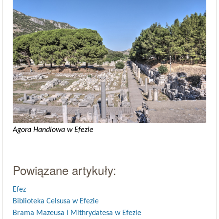
Agora Handlowa w Efezie
Powiązane artykuły:
Efez
Biblioteka Celsusa w Efezie
Brama Mazeusa i Mithrydatesa w Efezie