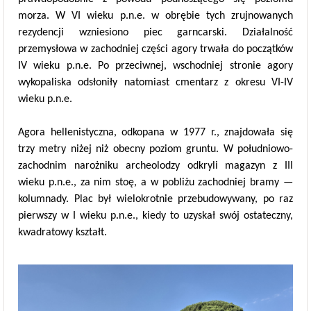
morza. W VI wieku p.n.e. w obrębie tych zrujnowanych
rezydencji wzniesiono piec garncarski. Działalność
przemysłowa w zachodniej części agory trwała do początków
IV wieku p.n.e. Po przeciwnej, wschodniej stronie agory
wykopaliska odsłoniły natomiast cmentarz z okresu VI-IV
wieku p.n.e.
Agora hellenistyczna, odkopana w 1977 r., znajdowała się
trzy metry niżej niż obecny poziom gruntu. W południowo-
zachodnim narożniku archeolodzy odkryli magazyn z III
wieku p.n.e., za nim stoę, a w pobliżu zachodniej bramy —
kolumnady. Plac był wielokrotnie przebudowywany, po raz
pierwszy w I wieku p.n.e., kiedy to uzyskał swój ostateczny,
kwadratowy kształt.