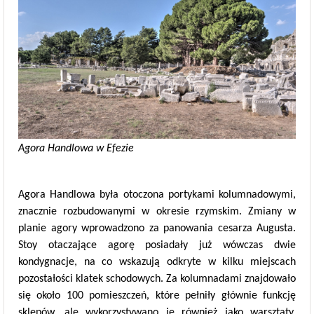
Agora Handlowa w Efezie
Agora Handlowa była otoczona portykami kolumnadowymi,
znacznie rozbudowanymi w okresie rzymskim. Zmiany w
planie agory wprowadzono za panowania cesarza Augusta.
Stoy otaczające agorę posiadały już wówczas dwie
kondygnacje, na co wskazują odkryte w kilku miejscach
pozostałości klatek schodowych. Za kolumnadami znajdowało
się około 100 pomieszczeń, które pełniły głównie funkcję
sklepów, ale wykorzystywano je również jako warsztaty,