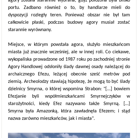
agory została starannie wybrana, gdyż położona była blisko
portu. Zadbano również o to, by handlarze mieli do
dyspozycji rozległy teren. Ponieważ obszar nie był tam
całkowicie płaski, podczas budowy agory musiał zostać
starannie wyrównany.
Miejsce, w którym powstała agora, służyło mieszkańcom
miasta już znacznie wcześniej, ale w innej roli. Co ciekawe,
wykopaliska prowadzone od 1987 roku po zachodniej stronie
Agory Handlowej odsłoniły ślady dawnej osady należącej do
archaicznego Efezu, leżącej obecnie sześć metrów pod
ziemią. Archeolodzy stawiają hipotezę, że mogą to być ślady
dzielnicy Smyrna, o której wspomina Strabon: "[...] bowiem
Efezjanie byli współmieszkańcami Smyrnejczyków w
starożytności, kiedy Efez nazywano także Smyrną. […]
Smyrna była Amazonką, która zawładnęła Efezem; i stąd
nazwa zarówno mieszkańców, jak i miasta".