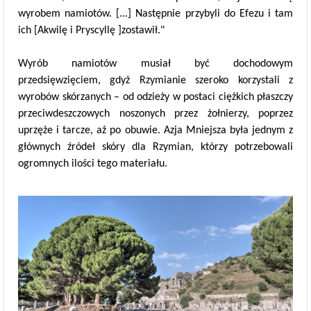
wyrobem namiotów. [...] Następnie przybyli do Efezu i tam
ich [Akwilę i Pryscyllę ]zostawił."
Wyrób namiotów musiał być dochodowym
przedsięwzięciem, gdyż Rzymianie szeroko korzystali z
wyrobów skórzanych – od odzieży w postaci ciężkich płaszczy
przeciwdeszczowych noszonych przez żołnierzy, poprzez
uprzęże i tarcze, aż po obuwie. Azja Mniejsza była jednym z
głównych źródeł skóry dla Rzymian, którzy potrzebowali
ogromnych ilości tego materiału.