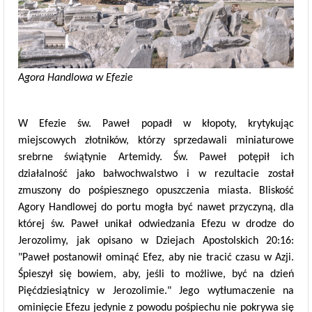
Agora Handlowa w Efezie
W Efezie św. Paweł popadł w kłopoty, krytykując
miejscowych złotników, którzy sprzedawali miniaturowe
srebrne świątynie Artemidy. Św. Paweł potępił ich
działalność jako bałwochwalstwo i w rezultacie został
zmuszony do pośpiesznego opuszczenia miasta. Bliskość
Agory Handlowej do portu mogła być nawet przyczyną, dla
której św. Paweł unikał odwiedzania Efezu w drodze do
Jerozolimy, jak opisano w Dziejach Apostolskich 20:16:
"Paweł postanowił ominąć Efez, aby nie tracić czasu w Azji.
Śpieszył się bowiem, aby, jeśli to możliwe, być na dzień
Pięćdziesiątnicy w Jerozolimie." Jego wytłumaczenie na
ominięcie Efezu jedynie z powodu pośpiechu nie pokrywa się