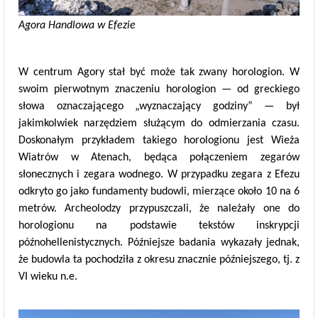
Agora Handlowa w Efezie
W centrum Agory stał być może tak zwany horologion. W
swoim pierwotnym znaczeniu horologion — od greckiego
słowa oznaczającego „wyznaczający godziny” — był
jakimkolwiek narzędziem służącym do odmierzania czasu.
Doskonałym przykładem takiego horologionu jest Wieża
Wiatrów w Atenach, będąca połączeniem zegarów
słonecznych i zegara wodnego. W przypadku zegara z Efezu
odkryto go jako fundamenty budowli, mierzące około 10 na 6
metrów. Archeolodzy przypuszczali, że należały one do
horologionu na podstawie tekstów inskrypcji
późnohellenistycznych. Późniejsze badania wykazały jednak,
że budowla ta pochodziła z okresu znacznie późniejszego, tj. z
VI wieku n.e.