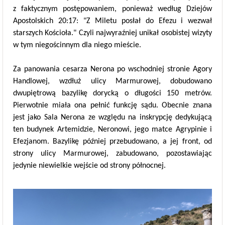
z faktycznym postępowaniem, ponieważ według Dziejów
Apostolskich 20:17: "Z Miletu posłał do Efezu i wezwał
starszych Kościoła." Czyli najwyraźniej unikał osobistej wizyty
w tym niegościnnym dla niego mieście.
Za panowania cesarza Nerona po wschodniej stronie Agory
Handlowej, wzdłuż ulicy Marmurowej, dobudowano
dwupiętrową bazylikę dorycką o długości 150 metrów.
Pierwotnie miała ona pełnić funkcję sądu. Obecnie znana
jest jako Sala Nerona ze względu na inskrypcję dedykującą
ten budynek Artemidzie, Neronowi, jego matce Agrypinie i
Efezjanom. Bazylikę później przebudowano, a jej front, od
strony ulicy Marmurowej, zabudowano, pozostawiając
jedynie niewielkie wejście od strony północnej.