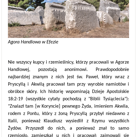
Agora Handlowa w Efezie
Nie wszyscy kupcy i rzemieślnicy, którzy pracowali w Agorze
Handlowej, pozostają anonimowi. Prawdopodobnie
najbardziej znanym z nich jest św. Paweł, który wraz z
Pryscyllą i Akwilą pracował tam przy wyrobie namiotów i
obróbce skóry. Ich historię wspominają Dzieje Apostolskie
18:2-19 (wszystkie cytaty pochodzą z "Biblii Tysiąclecia"):
"Znalazł tam [w Koryncie] pewnego Żyda, imieniem Akwila,
rodem z Pontu, który z żoną Pryscyllą przybył niedawno z
Italii, ponieważ Klaudiusz wysiedlił z Rzymu wszystkich
Żydów. Przyszedł do nich, a ponieważ znał to samo
rzemiosło, zamieszkał u nich i pracował; zajmowali się