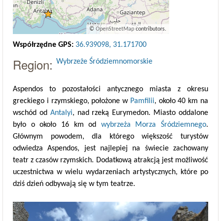
©
OpenStreetMap
contributors.
Współrzędne GPS:
36.939098, 31.171700
Region:
Wybrzeże Śródziemnomorskie
Aspendos to pozostałości antycznego miasta z okresu
greckiego i rzymskiego, położone w
Pamfilii
, około 40 km na
wschód od
Antalyi
, nad rzeką Eurymedon. Miasto oddalone
było o około 16 km od
wybrzeża Morza Śródziemnego
.
Głównym powodem, dla którego większość turystów
odwiedza Aspendos, jest najlepiej na świecie zachowany
teatr z czasów rzymskich. Dodatkową atrakcją jest możliwość
uczestnictwa w wielu wydarzeniach artystycznych, które po
dziś dzień odbywają się w tym teatrze.