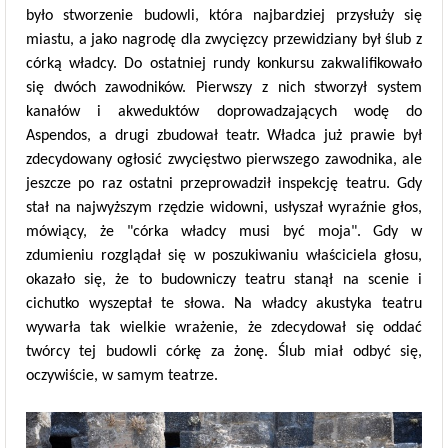
było stworzenie budowli, która najbardziej przysłuży się
miastu, a jako nagrodę dla zwycięzcy przewidziany był ślub z
córką władcy. Do ostatniej rundy konkursu zakwalifikowało
się dwóch zawodników. Pierwszy z nich stworzył system
kanałów i akweduktów doprowadzających wodę do
Aspendos, a drugi zbudował teatr. Władca już prawie był
zdecydowany ogłosić zwycięstwo pierwszego zawodnika, ale
jeszcze po raz ostatni przeprowadził inspekcję teatru. Gdy
stał na najwyższym rzędzie widowni, usłyszał wyraźnie głos,
mówiący, że "córka władcy musi być moja". Gdy w
zdumieniu rozglądał się w poszukiwaniu właściciela głosu,
okazało się, że to budowniczy teatru stanął na scenie i
cichutko wyszeptał te słowa. Na władcy akustyka teatru
wywarła tak wielkie wrażenie, że zdecydował się oddać
twórcy tej budowli córkę za żonę. Ślub miał odbyć się,
oczywiście, w samym teatrze.