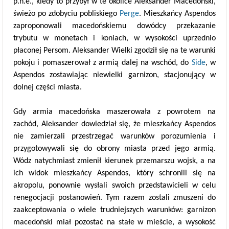
p.n.e., kiedy to przybył w te okolice Aleksander Macedoński,
świeżo po zdobyciu pobliskiego
Perge
. Mieszkańcy Aspendos
zaproponowali macedońskiemu dowódcy przekazanie
trybutu w monetach i koniach, w wysokości uprzednio
płaconej Persom. Aleksander Wielki zgodził się na te warunki
pokoju i pomaszerował z armią dalej na wschód, do
Side
, w
Aspendos zostawiając niewielki garnizon, stacjonujący w
dolnej części miasta.
Gdy armia macedońska maszerowała z powrotem na
zachód, Aleksander dowiedział się, że mieszkańcy Aspendos
nie zamierzali przestrzegać warunków porozumienia i
przygotowywali się do obrony miasta przed jego armią.
Wódz natychmiast zmienił kierunek przemarszu wojsk, a na
ich widok mieszkańcy Aspendos, który schronili się na
akropolu, ponownie wysłali swoich przedstawicieli w celu
renegocjacji postanowień. Tym razem zostali zmuszeni do
zaakceptowania o wiele trudniejszych warunków: garnizon
macedoński miał pozostać na stałe w mieście, a wysokość