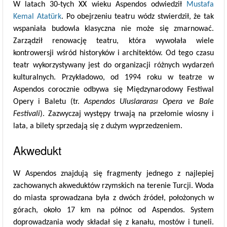
W latach 30-tych XX wieku Aspendos odwiedził
Mustafa
Kemal Atatürk
. Po obejrzeniu teatru wódz stwierdził, że tak
wspaniała budowla klasyczna nie może się zmarnować.
Zarządził renowację teatru, która wywołała wiele
kontrowersji wśród historyków i architektów. Od tego czasu
teatr wykorzystywany jest do organizacji różnych wydarzeń
kulturalnych. Przykładowo, od 1994 roku w teatrze w
Aspendos corocznie odbywa się Międzynarodowy Festiwal
Opery i Baletu (tr.
Aspendos Uluslararası Opera ve Bale
Festivali
). Zazwyczaj występy trwają na przełomie wiosny i
lata, a bilety sprzedają się z dużym wyprzedzeniem.
Akwedukt
W Aspendos znajdują się fragmenty jednego z najlepiej
zachowanych akweduktów rzymskich na terenie Turcji. Woda
do miasta sprowadzana była z dwóch źródeł, położonych w
górach, około 17 km na północ od Aspendos. System
doprowadzania wody składał się z kanału, mostów i tuneli.