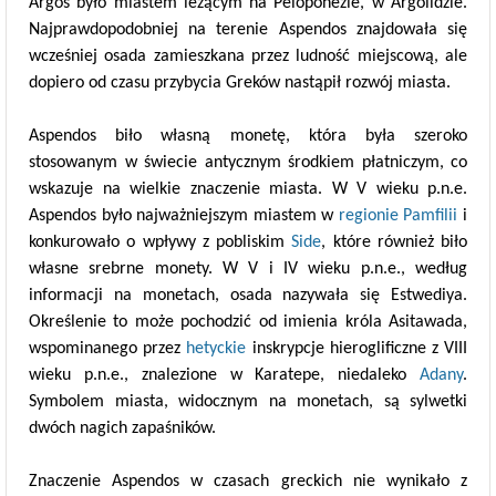
Argos było miastem leżącym na Peloponezie, w Argolidzie.
Najprawdopodobniej na terenie Aspendos znajdowała się
wcześniej osada zamieszkana przez ludność miejscową, ale
dopiero od czasu przybycia Greków nastąpił rozwój miasta.
Aspendos biło własną monetę, która była szeroko
stosowanym w świecie antycznym środkiem płatniczym, co
wskazuje na wielkie znaczenie miasta. W V wieku p.n.e.
Aspendos było najważniejszym miastem w
regionie Pamfilii
i
konkurowało o wpływy z pobliskim
Side
, które również biło
własne srebrne monety. W V i IV wieku p.n.e., według
informacji na monetach, osada nazywała się Estwediya.
Określenie to może pochodzić od imienia króla Asitawada,
wspominanego przez
hetyckie
inskrypcje hieroglificzne z VIII
wieku p.n.e., znalezione w Karatepe, niedaleko
Adany
.
Symbolem miasta, widocznym na monetach, są sylwetki
dwóch nagich zapaśników.
Znaczenie Aspendos w czasach greckich nie wynikało z