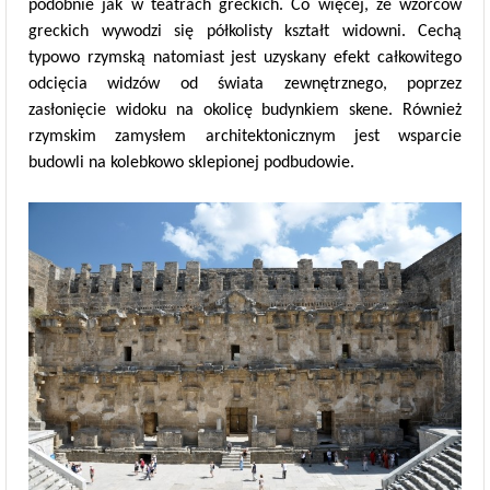
podobnie jak w teatrach greckich. Co więcej, ze wzorców
greckich wywodzi się półkolisty kształt widowni. Cechą
typowo rzymską natomiast jest uzyskany efekt całkowitego
odcięcia widzów od świata zewnętrznego, poprzez
zasłonięcie widoku na okolicę budynkiem skene. Również
rzymskim zamysłem architektonicznym jest wsparcie
budowli na kolebkowo sklepionej podbudowie.