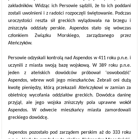
zakładników. Widząc ich Persowie sądzili, że to ich poddani
zostali uwolnieni i z radości rozpoczęli świętowanie. Podczas
uroczystości reszta sił greckich wylądowała na brzegu i
zniszczyła oddziały perskie. Aspendos stało się wówczas
członkiem Związku Morskiego, zarządzanego przez
Ateńczyków.
Persowie odzyskali kontrolą nad Aspendos w 411 roku p.n.e. i
uczynili z miasta swoją bazę wojskową. W 389 roku p.n.e.
jeden z ateńskich dowódców próbował 'oswobodzić'
Aspendos, wbrew woli jego mieszkańców. Zebrali oni dużą
kwotę pieniędzy, którą przekazali Ateńczykowi w zamian za
obietnicę wycofania oddziałów greckich. Dowódca daninę
przyjął, ale jego wojska zniszczyły pola uprawne wokół
Aspendos. W odwecie mieszkańcy miasta zamordowali
greckiego dowódcę.
Aspendos pozostało pod zarządem perskim aż do 333 roku