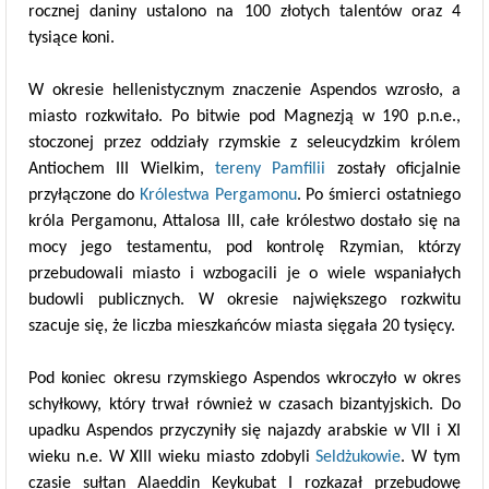
rocznej daniny ustalono na 100 złotych talentów oraz 4
tysiące koni.
W okresie hellenistycznym znaczenie Aspendos wzrosło, a
miasto rozkwitało. Po bitwie pod Magnezją w 190 p.n.e.,
stoczonej przez oddziały rzymskie z seleucydzkim królem
Antiochem III Wielkim,
tereny Pamfilii
zostały oficjalnie
przyłączone do
Królestwa Pergamonu
. Po śmierci ostatniego
króla Pergamonu, Attalosa III, całe królestwo dostało się na
mocy jego testamentu, pod kontrolę Rzymian, którzy
przebudowali miasto i wzbogacili je o wiele wspaniałych
budowli publicznych. W okresie największego rozkwitu
szacuje się, że liczba mieszkańców miasta sięgała 20 tysięcy.
Pod koniec okresu rzymskiego Aspendos wkroczyło w okres
schyłkowy, który trwał również w czasach bizantyjskich. Do
upadku Aspendos przyczyniły się najazdy arabskie w VII i XI
wieku n.e. W XIII wieku miasto zdobyli
Seldżukowie
. W tym
czasie sułtan Alaeddin Keykubat I rozkazał przebudowę