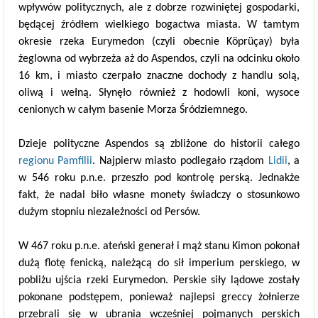
wpływów politycznych, ale z dobrze rozwiniętej gospodarki,
będącej źródłem wielkiego bogactwa miasta. W tamtym
okresie rzeka Eurymedon (czyli obecnie Köprüçay) była
żeglowna od wybrzeża aż do Aspendos, czyli na odcinku około
16 km, i miasto czerpało znaczne dochody z handlu solą,
oliwą i wełną. Słynęło również z hodowli koni, wysoce
cenionych w całym basenie Morza Śródziemnego.
Dzieje polityczne Aspendos są zbliżone do historii całego
regionu Pamfilii
. Najpierw miasto podlegało rządom
Lidii
, a
w 546 roku p.n.e. przeszło pod kontrolę perską. Jednakże
fakt, że nadal biło własne monety świadczy o stosunkowo
dużym stopniu niezależności od Persów.
W 467 roku p.n.e. ateński generał i mąż stanu Kimon pokonał
dużą flotę fenicką, należącą do sił imperium perskiego, w
pobliżu ujścia rzeki Eurymedon. Perskie siły lądowe zostały
pokonane podstępem, ponieważ najlepsi greccy żołnierze
przebrali się w ubrania wcześniej pojmanych perskich