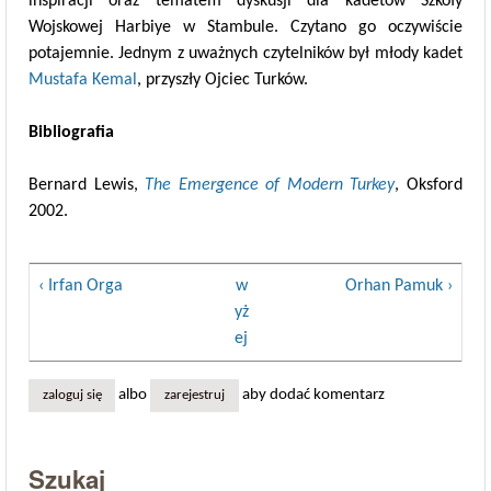
inspiracji oraz tematem dyskusji dla kadetów Szkoły
Wojskowej Harbiye w Stambule. Czytano go oczywiście
potajemnie. Jednym z uważnych czytelników był młody kadet
Mustafa Kemal
, przyszły Ojciec Turków.
Bibliografia
Bernard Lewis,
The Emergence of Modern Turkey
, Oksford
2002.
‹ Irfan Orga
w
Orhan Pamuk ›
yż
ej
albo
aby dodać komentarz
zaloguj się
zarejestruj
Szukaj