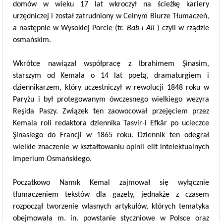
domów w wieku 17 lat wkroczył na ścieżkę kariery
urzędniczej i został zatrudniony w Celnym Biurze Tłumaczeń,
a następnie w Wysokiej Porcie (tr.
Bab-ı Ali
) czyli w rządzie
osmańskim.
Wkrótce nawiązał współpracę z Ibrahimem Şinasim,
starszym od Kemala o 14 lat poetą, dramaturgiem i
dziennikarzem, który uczestniczył w rewolucji 1848 roku w
Paryżu i był protegowanym ówczesnego wielkiego wezyra
Reşida Paszy. Związek ten zaowocował przejęciem przez
Kemala roli redaktora dziennika Tasvir-i Efkâr po ucieczce
Şinasiego do Francji w 1865 roku. Dziennik ten odegrał
wielkie znaczenie w kształtowaniu opinii elit intelektualnych
Imperium Osmańskiego.
Początkowo Namık Kemal zajmował się wyłącznie
tłumaczeniem tekstów dla gazety, jednakże z czasem
rozpoczął tworzenie własnych artykułów, których tematyka
obejmowała m. in. powstanie styczniowe w Polsce oraz