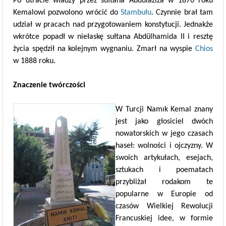
Po utracie władzy przez sułtana Abdülaziza w 1876 roku
Kemalowi pozwolono wrócić do
Stambułu
. Czynnie brał tam
udział w pracach nad przygotowaniem konstytucji. Jednakże
wkrótce popadł w niełaskę sułtana Abdülhamida II i resztę
życia spędził na kolejnym wygnaniu. Zmarł na wyspie
Chios
w 1888 roku.
Znaczenie twórczości
W Turcji Namık Kemal znany
jest jako głosiciel dwóch
nowatorskich w jego czasach
haseł: wolności i ojczyzny. W
swoich artykułach, esejach,
sztukach i poematach
przybliżał rodakom te
popularne w Europie od
czasów Wielkiej Rewolucji
Francuskiej idee, w formie