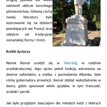
drugiej połowie XIX wieku
odmienił oblicze tureckiego
piśmiennictwa. Główną cechą
nowej literatury było
wzorowanie się na dziełach
powstających we Francji oraz
odejście od tradycyjnej
osmańskiej formy i treści.
Krótki życiorys
Namık Kemal urodził się w
Tekirdağ
, w rodzinie
arystokratycznej. Jego ojciec pełnił funkcję astronoma na
dworze sułtańskim, a matka, z pochodzenia Albanka, była
córką gubernatora prowincji. Kemal zdobył wykształcenie w
domu, gdzie opanował wiele języków, w tym francuski,
arabski i perski.
Jak było przyjętym zwyczajem dla młodych ludzi z dobrych