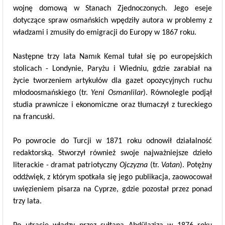
wojnę domową w Stanach Zjednoczonych. Jego eseje
dotyczące spraw osmańskich wpędziły autora w problemy z
władzami i zmusiły do emigracji do Europy w 1867 roku.
Następne trzy lata Namık Kemal tułał się po europejskich
stolicach - Londynie, Paryżu i Wiedniu, gdzie zarabiał na
życie tworzeniem artykułów dla gazet opozycyjnych ruchu
młodoosmańskiego (tr.
Yeni Osmanlilar
). Równolegle podjął
studia prawnicze i ekonomiczne oraz tłumaczył z tureckiego
na francuski.
Po powrocie do Turcji w 1871 roku odnowił działalność
redaktorską. Stworzył również swoje najważniejsze dzieło
literackie - dramat patriotyczny
Ojczyzna
(tr.
Vatan
). Potężny
oddźwięk, z którym spotkała się jego publikacja, zaowocował
uwięzieniem pisarza na Cyprze, gdzie pozostał przez ponad
trzy lata.