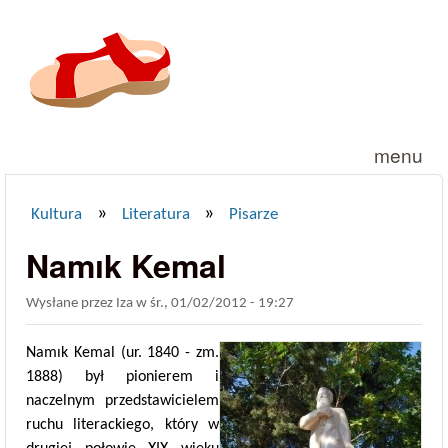
Przejdź do treści
menu
»
»
Kultura
Literatura
Pisarze
Jesteś tutaj
Namık Kemal
Wysłane przez
Iza
w
śr., 01/02/2012 - 19:27
Namık Kemal (ur. 1840 - zm.
1888) był pionierem i
naczelnym przedstawicielem
ruchu literackiego, który w