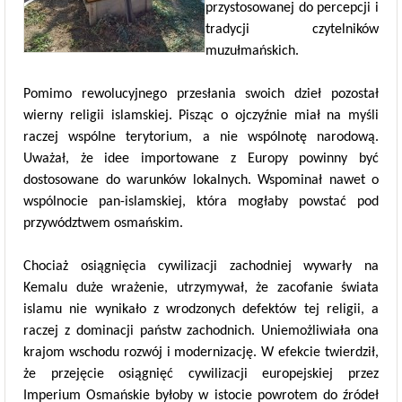
przystosowanej do percepcji i
tradycji czytelników
muzułmańskich.
Pomimo rewolucyjnego przesłania swoich dzieł pozostał
wierny religii islamskiej. Pisząc o ojczyźnie miał na myśli
raczej wspólne terytorium, a nie wspólnotę narodową.
Uważał, że idee importowane z Europy powinny być
dostosowane do warunków lokalnych. Wspominał nawet o
wspólnocie pan-islamskiej, która mogłaby powstać pod
przywództwem osmańskim.
Chociaż osiągnięcia cywilizacji zachodniej wywarły na
Kemalu duże wrażenie, utrzymywał, że zacofanie świata
islamu nie wynikało z wrodzonych defektów tej religii, a
raczej z dominacji państw zachodnich. Uniemożliwiała ona
krajom wschodu rozwój i modernizację. W efekcie twierdził,
że przejęcie osiągnięć cywilizacji europejskiej przez
Imperium Osmańskie byłoby w istocie powrotem do źródeł