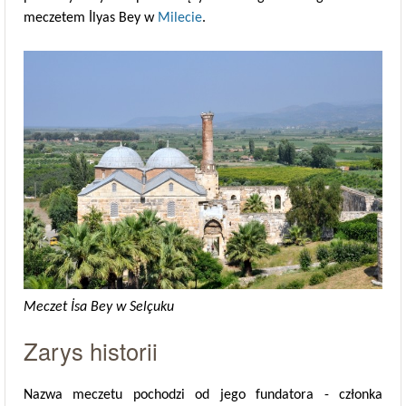
meczetem İlyas Bey w
Milecie
.
Meczet İsa Bey w Selçuku
Zarys historii
Nazwa meczetu pochodzi od jego fundatora - członka