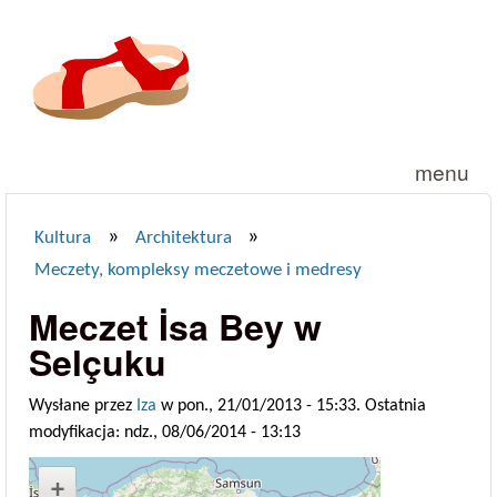
Przejdź do treści
menu
»
»
Kultura
Architektura
Jesteś tutaj
Meczety, kompleksy meczetowe i medresy
Meczet İsa Bey w
Selçuku
Wysłane przez
Iza
w pon., 21/01/2013 - 15:33. Ostatnia
modyfikacja: ndz., 08/06/2014 - 13:13
+