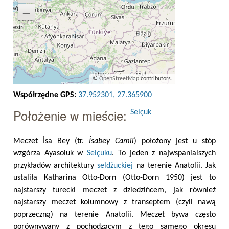
–
©
OpenStreetMap
contributors.
Współrzędne GPS:
37.952301, 27.365900
Położenie w mieście:
Selçuk
Meczet İsa Bey (tr.
İsabey Camii
) położony jest u stóp
wzgórza Ayasoluk w
Selçuku
. To jeden z najwspanialszych
przykładów architektury
seldżuckiej
na terenie Anatolii. Jak
ustaliła Katharina Otto-Dorn (Otto-Dorn 1950) jest to
najstarszy turecki meczet z dziedzińcem, jak również
najstarszy meczet kolumnowy z transeptem (czyli nawą
poprzeczną) na terenie Anatolii. Meczet bywa często
porównywany z pochodzącym z tego samego okresu