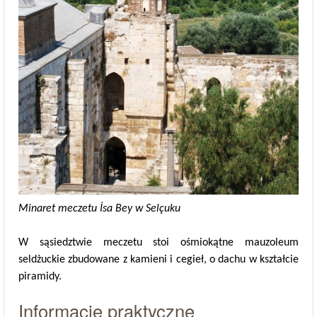
Minaret meczetu İsa Bey w Selçuku
W sąsiedztwie meczetu stoi ośmiokątne mauzoleum
seldżuckie zbudowane z kamieni i cegieł, o dachu w kształcie
piramidy.
Informacje praktyczne