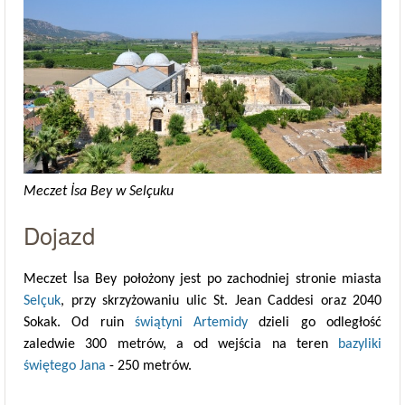
Meczet İsa Bey w Selçuku
Dojazd
Meczet İsa Bey położony jest po zachodniej stronie miasta
Selçuk
, przy skrzyżowaniu ulic St. Jean Caddesi oraz 2040
Sokak. Od ruin
świątyni Artemidy
dzieli go odległość
zaledwie 300 metrów, a od wejścia na teren
bazyliki
świętego Jana
- 250 metrów.