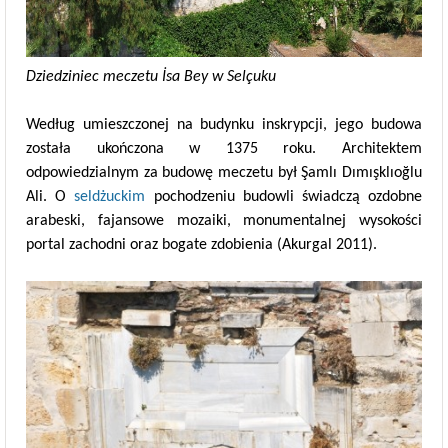
Dziedziniec meczetu İsa Bey w Selçuku
Według umieszczonej na budynku inskrypcji, jego budowa
została ukończona w 1375 roku. Architektem
odpowiedzialnym za budowę meczetu był Şamlı Dımışklıoğlu
Ali. O
seldżuckim
pochodzeniu budowli świadczą ozdobne
arabeski, fajansowe mozaiki, monumentalnej wysokości
portal zachodni oraz bogate zdobienia (Akurgal 2011).