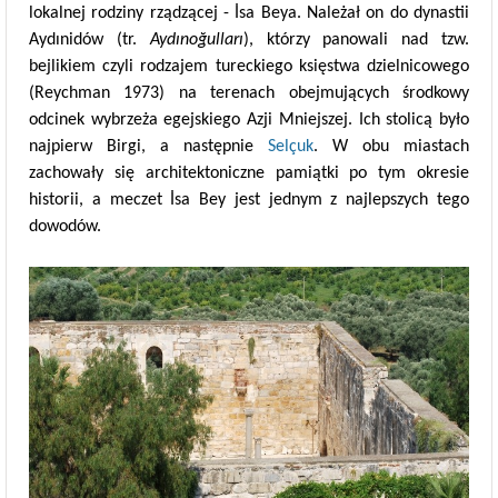
lokalnej rodziny rządzącej - İsa Beya. Należał on do dynastii
Aydınidów (tr.
Aydınoğulları
), którzy panowali nad tzw.
bejlikiem czyli rodzajem tureckiego księstwa dzielnicowego
(Reychman 1973) na terenach obejmujących środkowy
odcinek wybrzeża egejskiego Azji Mniejszej. Ich stolicą było
najpierw Birgi, a następnie
Selçuk
. W obu miastach
zachowały się architektoniczne pamiątki po tym okresie
historii, a meczet İsa Bey jest jednym z najlepszych tego
dowodów.