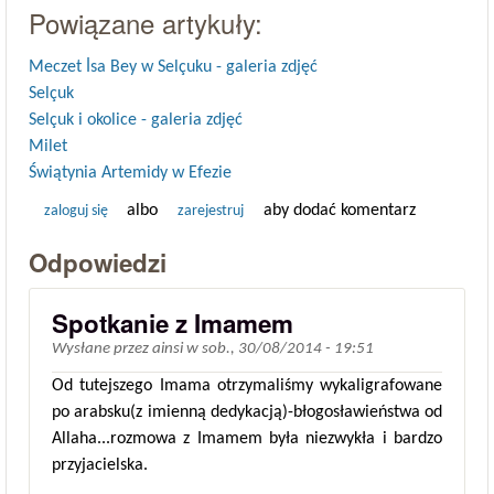
Powiązane artykuły:
Meczet İsa Bey w Selçuku - galeria zdjęć
Selçuk
Selçuk i okolice - galeria zdjęć
Milet
Świątynia Artemidy w Efezie
albo
aby dodać komentarz
zaloguj się
zarejestruj
Odpowiedzi
Spotkanie z Imamem
Wysłane przez
ainsi
w
sob., 30/08/2014 - 19:51
Od tutejszego Imama otrzymaliśmy wykaligrafowane
po arabsku(z imienną dedykacją)-błogosławieństwa od
Allaha...rozmowa z Imamem była niezwykła i bardzo
przyjacielska.