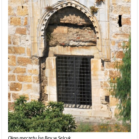
Okno meczetu İsa Bey w Selçuk