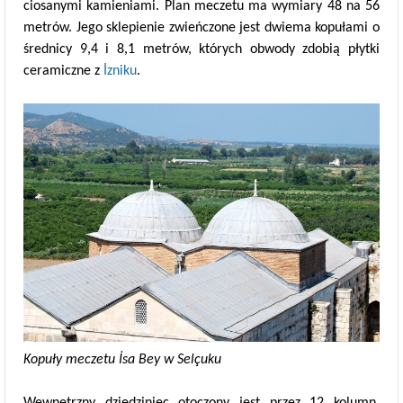
ciosanymi kamieniami. Plan meczetu ma wymiary 48 na 56
metrów. Jego sklepienie zwieńczone jest dwiema kopułami o
średnicy 9,4 i 8,1 metrów, których obwody zdobią płytki
ceramiczne z
İzniku
.
Kopuły meczetu İsa Bey w Selçuku
Wewnętrzny dziedziniec otoczony jest przez 12 kolumn.