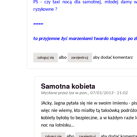
PS - czy taxi nocą dla samotnej, młodej damy w
ryzykowne ?
====
to przyjemne żyć marzeniami twardo stąpając po zi
albo
aby dodać komentarz
zaloguj się
zarejestruj
Samotna kobieta
Wysłane przez
Iza
w
pon., 07/01/2013 - 21:02
JAcky, Jagna pytała się nie w swoim imieniu - pi
więc nie wiemy, kto miałby tą taksówką podróżo
kobiety byłoby to bezpieczne, a w każdym razie l
noc na lotnisku...
albo
aby dodać komenta
zaloguj się
zarejestruj