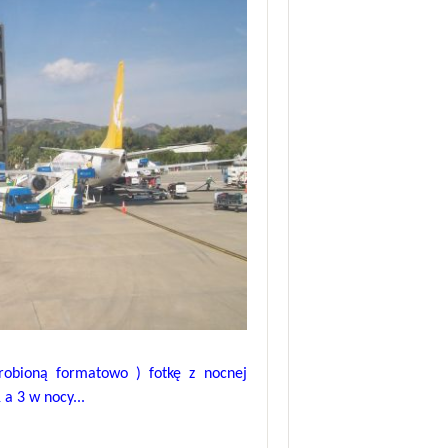
robioną formatowo ) fotkę z nocnej
a 3 w nocy...