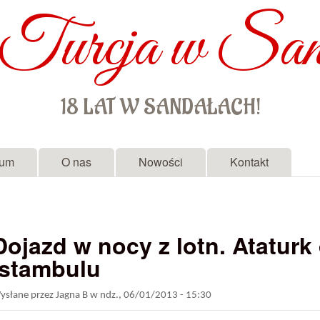
Turcja w San
Przejdź do treści
18 LAT W SANDAŁACH!
rum
O nas
Nowości
Kontakt
Dojazd w nocy z lotn. Ataturk
Istambulu
ysłane przez
Jagna B
w
ndz., 06/01/2013 - 15:30