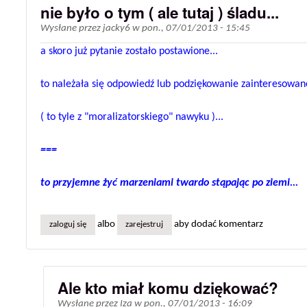
nie było o tym ( ale tutaj ) śladu...
Wysłane przez
jacky6
w
pon., 07/01/2013 - 15:45
a skoro już pytanie zostało postawione...
to należała się odpowiedź lub podziękowanie zainteresowane
( to tyle z "moralizatorskiego" nawyku )...
===
to przyjemne żyć marzeniami twardo stąpając po ziemi...
albo
aby dodać komentarz
zaloguj się
zarejestruj
Ale kto miał komu dziękować?
Wysłane przez
Iza
w
pon., 07/01/2013 - 16:09