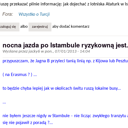
uszę przekazać pilnie informację: jak dojechać z lotniska Ataturk w
Fora:
Wszystko o Turcji
albo
aby dodać komentarz
zaloguj się
zarejestruj
nocna jazda po Istambule ryzykowną jest.
Wysłane przez
jacky6
w
pon., 07/01/2013 - 14:04
przypuszczam, że Jagna B przyleci tanią linią np. z Kijowa lub Pesztu.
( na Erasmus ? ) ...
to będzie chyba lepiej jak w okolicach świtu ruszą lokalne busy...
...
nie byłem jeszcze nigdy w Stambule - nie licząc zwykłego tranzytu
się nie pojawił z poradą ?...