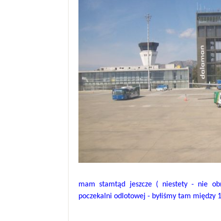
mam stamtąd jeszcze ( niestety - nie ob
poczekalni odlotowej - byłiśmy tam między 1 