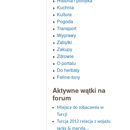
Historia i polityka
Kuchnia
Kultura
Pogoda
Transport
Wyprawy
Zabytki
Zakupy
Zdrowie
O portalu
Do herbaty
Feline-tony
Aktywne wątki na
forum
Miejsca do zobaczenia w
Turcji
Turcja 2012 relacja z wojażu
jacky & maryla...