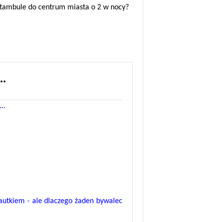
 Istambule do centrum miasta o 2 w nocy?
..
..
 autkiem - ale dlaczego żaden bywalec