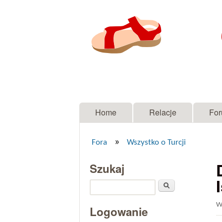
Menu główne
Home
Relacje
Fo
»
Fora
Wszystko o Turcji
Jesteś tutaj
Szukaj
Szukaj
W
Logowanie