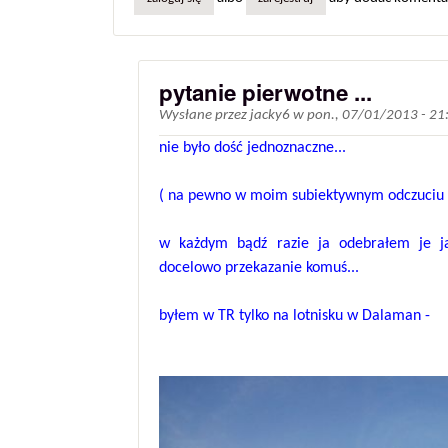
pytanie pierwotne ...
Wysłane przez
jacky6
w
pon., 07/01/2013 - 21
nie było dość jednoznaczne...
( na pewno w moim subiektywnym odczuciu i n
w każdym bądź razie ja odebrałem je ja
docelowo przekazanie komuś...
byłem w TR tylko na lotnisku w Dalaman -