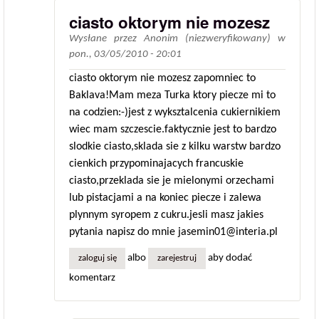
ciasto oktorym nie mozesz
Wysłane przez
Anonim (niezweryfikowany)
w
pon., 03/05/2010 - 20:01
ciasto oktorym nie mozesz zapomniec to
Baklava!Mam meza Turka ktory piecze mi to
na codzien:-)jest z wyksztalcenia cukiernikiem
wiec mam szczescie.faktycznie jest to bardzo
slodkie ciasto,sklada sie z kilku warstw bardzo
cienkich przypominajacych francuskie
ciasto,przeklada sie je mielonymi orzechami
lub pistacjami a na koniec piecze i zalewa
plynnym syropem z cukru.jesli masz jakies
pytania napisz do mnie jasemin01@interia.pl
albo
aby dodać
zaloguj się
zarejestruj
komentarz