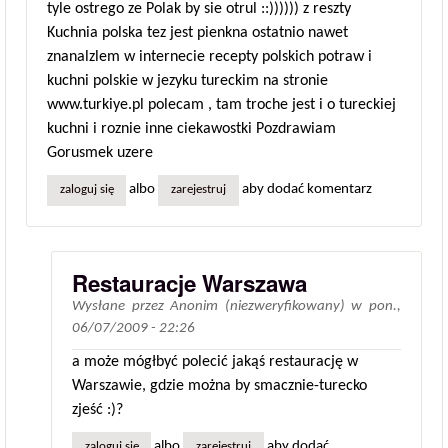
tyle ostrego ze Polak by sie otrul ::)))))) z reszty
Kuchnia polska tez jest pienkna ostatnio nawet
znanalzlem w internecie recepty polskich potraw i
kuchni polskie w jezyku tureckim na stronie
www.turkiye.pl polecam , tam troche jest i o tureckiej
kuchni i roznie inne ciekawostki Pozdrawiam
Gorusmek uzere
albo
aby dodać komentarz
zaloguj się
zarejestruj
Restauracje Warszawa
Wysłane przez
Anonim (niezweryfikowany)
w
pon.,
06/07/2009 - 22:26
a może mógłbyć polecić jakąś restaurację w
Warszawie, gdzie można by smacznie-turecko
zjeść :)?
albo
aby dodać
zaloguj się
zarejestruj