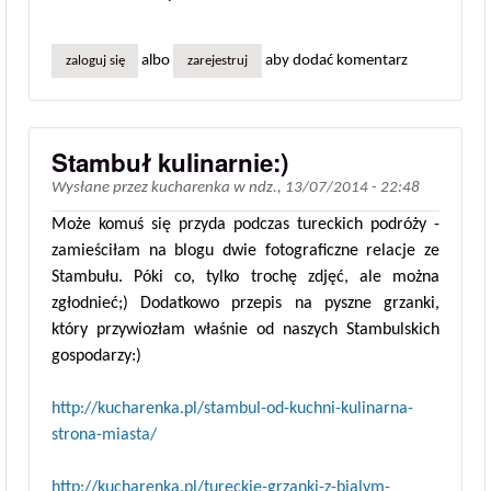
albo
aby dodać komentarz
zaloguj się
zarejestruj
Stambuł kulinarnie:)
Wysłane przez
kucharenka
w
ndz., 13/07/2014 - 22:48
Może komuś się przyda podczas tureckich podróży -
zamieściłam na blogu dwie fotograficzne relacje ze
Stambułu. Póki co, tylko trochę zdjęć, ale można
zgłodnieć;) Dodatkowo przepis na pyszne grzanki,
który przywiozłam właśnie od naszych Stambulskich
gospodarzy:)
http://kucharenka.pl/stambul-od-kuchni-kulinarna-
strona-miasta/
http://kucharenka.pl/tureckie-grzanki-z-bialym-