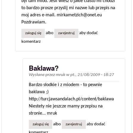
byl tam miod. Jesli wiesz o jakie ciasto mi chodzi
to bardzo prosze przyslij mi nazwe lub przepis na
moj adres e-mail. mirkametzich@onet.eu
Pozdrawiam.
albo
aby dodać
zaloguj się
zarejestruj
komentarz
Baklawa?
Wysłane przez
mruk
w
pt., 21/08/2009 - 18:27
Bardzo słodkie i z miodem - to pewnie
baklawa ;)
http://turcjawsandalach.pl/content/baklawa
Niestety nie jeszcze mamy przepisu na
stronie... mruk
albo
aby dodać
zaloguj się
zarejestruj
komentarz