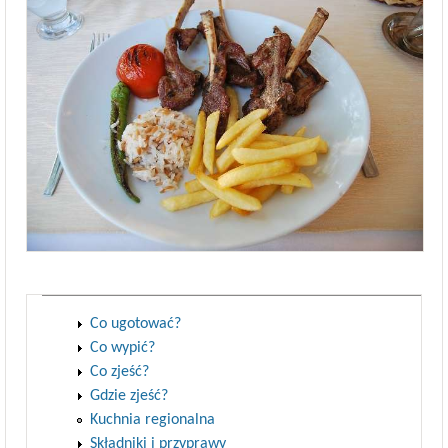
Co ugotować?
Co wypić?
Co zjeść?
Gdzie zjeść?
Kuchnia regionalna
Składniki i przyprawy