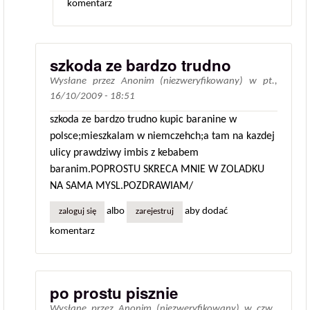
komentarz
szkoda ze bardzo trudno
Wysłane przez
Anonim (niezweryfikowany)
w
pt.,
16/10/2009 - 18:51
szkoda ze bardzo trudno kupic baranine w
polsce;mieszkalam w niemczehch;a tam na kazdej
ulicy prawdziwy imbis z kebabem
baranim.POPROSTU SKRECA MNIE W ZOLADKU
NA SAMA MYSL.POZDRAWIAM/
albo
aby dodać
zaloguj się
zarejestruj
komentarz
po prostu pisznie
Wysłane przez
Anonim (niezweryfikowany)
w
czw.,