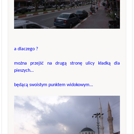
a dlaczego ?
można przejść na drugą stronę ulicy kładką dla
pieszych...
będącą swoistym punktem widokowym...