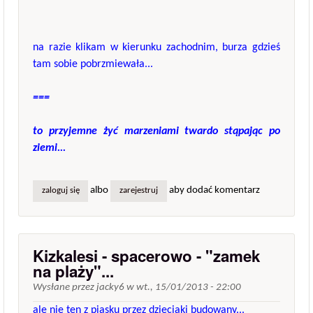
na razie klikam w kierunku zachodnim, burza gdzieś
tam sobie pobrzmiewała...
===
to przyjemne żyć marzeniami twardo stąpając po
ziemi...
albo
aby dodać komentarz
zaloguj się
zarejestruj
Kizkalesi - spacerowo - "zamek
na plaży"...
Wysłane przez
jacky6
w
wt., 15/01/2013 - 22:00
ale nie ten z piasku przez dzieciaki budowany...