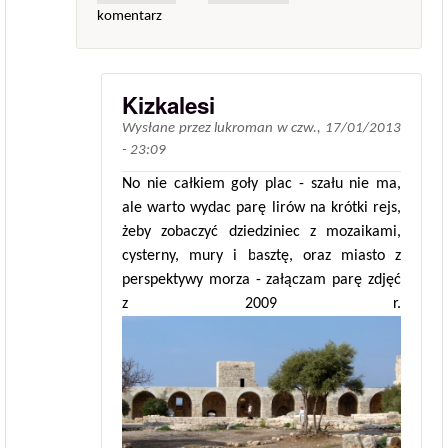
komentarz
Kizkalesi
Wysłane przez
lukroman
w
czw., 17/01/2013
- 23:09
No nie całkiem goły plac - szału nie ma,
ale warto wydac parę lirów na krótki rejs,
żeby zobaczyć dziedziniec z mozaikami,
cysterny, mury i basztę, oraz miasto z
perspektywy morza - załączam parę zdjęć
z 2009 r.