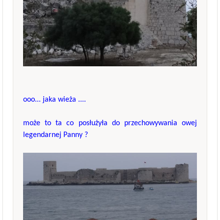
ooo... jaka wieża ....
może to ta co posłużyła do przechowywania owej
legendarnej Panny ?