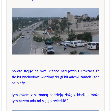
bo oto stojąc na owej kładce nad jezdnią i zwracając
się ku wschodowi widzimy drugi kizkaleski zamek - ten
na plaży...
tym razem z skromną nadzieją złażę z kładki - może
tym razem uda mi się go zwiedzić ?