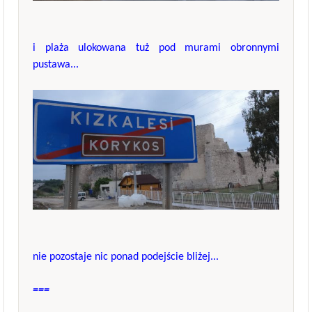
i plaża ulokowana tuż pod murami obronnymi
pustawa...
nie pozostaje nic ponad podejście bliżej...
===