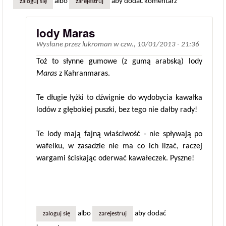
albo
aby dodać komentarz
zaloguj się
zarejestruj
lody Maras
Wysłane przez
lukroman
w
czw., 10/01/2013 - 21:36
Toż to słynne gumowe (z gumą arabską) lody
Maras
z Kahranmaras.
Te długie łyżki to dźwignie do wydobycia kawałka
lodów z głębokiej puszki, bez tego nie dałby rady!
Te lody mają fajną właściwość - nie spływają po
wafelku, w zasadzie nie ma co ich lizać, raczej
wargami ściskając oderwać kawałeczek. Pyszne!
albo
aby dodać
zaloguj się
zarejestruj