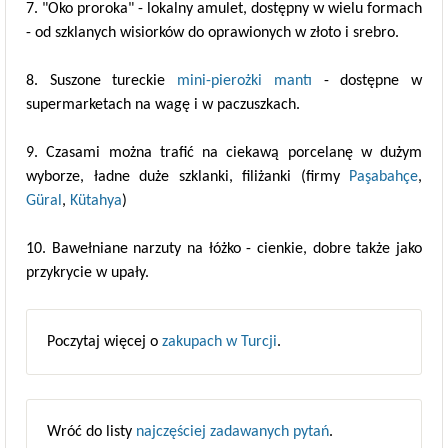
7. "Oko proroka" - lokalny amulet, dostępny w wielu formach
- od szklanych wisiorków do oprawionych w złoto i srebro.
8. Suszone tureckie
mini-pierożki mantı
- dostępne w
supermarketach na wagę i w paczuszkach.
9. Czasami można trafić na ciekawą porcelanę w dużym
wyborze, ładne duże szklanki, filiżanki (firmy
Paşabahçe
,
Güral
,
Kütahya
)
10. Bawełniane narzuty na łóżko - cienkie, dobre także jako
przykrycie w upały.
Poczytaj więcej o
zakupach w Turcji
.
Wróć do listy
najczęściej zadawanych pytań
.