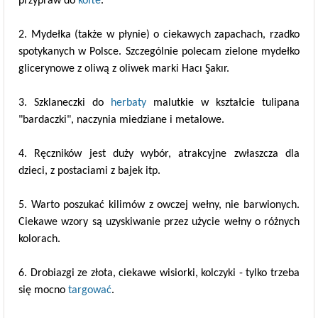
przypraw do
köfte
.
2. Mydełka (także w płynie) o ciekawych zapachach, rzadko
spotykanych w Polsce. Szczególnie polecam zielone mydełko
glicerynowe z oliwą z oliwek marki Hacı Şakır.
3. Szklaneczki do
herbaty
malutkie w kształcie tulipana
"bardaczki", naczynia miedziane i metalowe.
4. Ręczników jest duży wybór, atrakcyjne zwłaszcza dla
dzieci, z postaciami z bajek itp.
5. Warto poszukać kilimów z owczej wełny, nie barwionych.
Ciekawe wzory są uzyskiwanie przez użycie wełny o różnych
kolorach.
6. Drobiazgi ze złota, ciekawe wisiorki, kolczyki - tylko trzeba
się mocno
targować
.