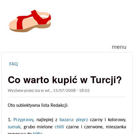
Przejdź do treści
menu
FAQ
Jesteś tutaj
Co warto kupić w Turcji?
Wysłane przez
Iza
w
wt., 15/07/2008 - 18:02
Oto subiektywna lista Redakcji:
1.
Przyprawy
, najlepiej z
bazaru
:
pieprz
czarny i kolorowy,
sumak
, grubo mielone
chilli
czarne i czerwone, mieszanka