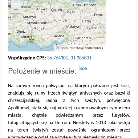
–
©
OpenStreetMap
contributors.
Współrzędne GPS:
36.764301, 31.386801
Położenie w mieście:
Side
Na samym końcu półwyspu, na którym położone jest
Side
,
znajdują się ruiny trzech świątyń antycznych oraz bazyliki
chrześcijańskiej. Jedna z tych świątyń, poświęcona
Apollinowi, stała się najbardziej rozpoznawalnym symbolem
miasta, chętnie odwiedzanym przez turystów,
fotografujących się na tle ruin. Niestety w 2013 roku wstęp
na teren świątyń został poważnie ograniczony przez
wprowadzenie opłat za wizytę w tym niezwykłym miejscu.