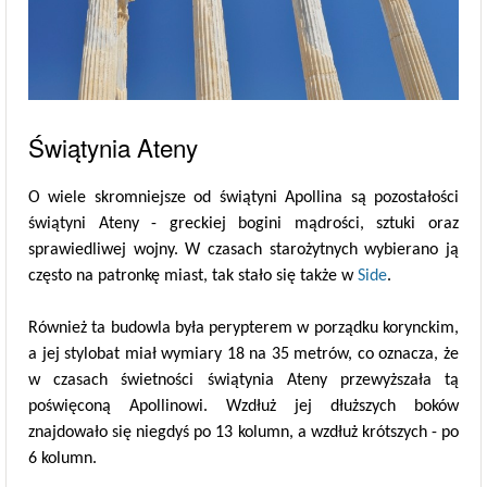
Świątynia Ateny
O wiele skromniejsze od świątyni Apollina są pozostałości
świątyni Ateny - greckiej bogini mądrości, sztuki oraz
sprawiedliwej wojny. W czasach starożytnych wybierano ją
często na patronkę miast, tak stało się także w
Side
.
Również ta budowla była perypterem w porządku korynckim,
a jej stylobat miał wymiary 18 na 35 metrów, co oznacza, że
w czasach świetności świątynia Ateny przewyższała tą
poświęconą Apollinowi. Wzdłuż jej dłuższych boków
znajdowało się niegdyś po 13 kolumn, a wzdłuż krótszych - po
6 kolumn.