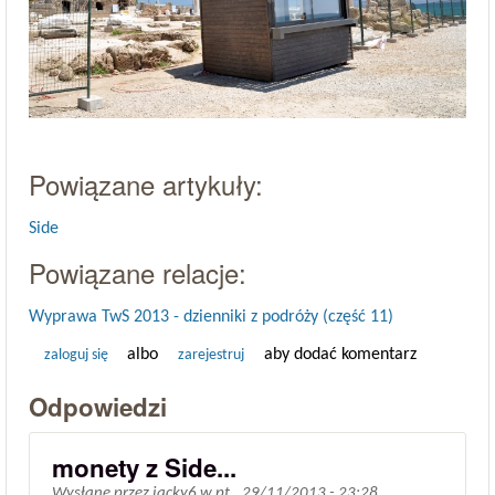
Powiązane artykuły:
Side
Powiązane relacje:
Wyprawa TwS 2013 - dzienniki z podróży (część 11)
albo
aby dodać komentarz
zaloguj się
zarejestruj
Odpowiedzi
monety z Side...
Wysłane przez
jacky6
w
pt., 29/11/2013 - 23:28