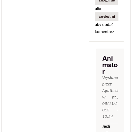
zaloguj się
albo
zarejestruj
aby dodać
komentarz
Ani
mato
r
Wysłane
przez
Agathesi
w
pt.,
08/11/2
013 -
12:24
Jeśli