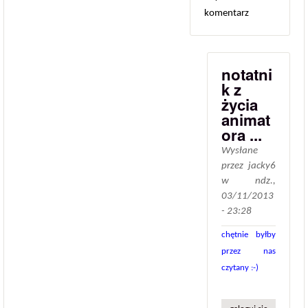
komentarz
notatni
k z
życia
animat
ora ...
Wysłane
przez
jacky6
w
ndz.,
03/11/2013
- 23:28
chętnie byłby
przez nas
czytany :-)