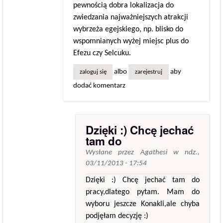
pewnością dobra lokalizacja do
zwiedzania najważniejszych atrakcji
wybrzeża egejskiego, np. blisko do
wspomnianych wyżej miejsc plus do
Efezu czy Selcuku.
albo
aby
zaloguj się
zarejestruj
dodać komentarz
Dzięki :) Chcę jechać
tam do
Wysłane przez
Agathesi
w
ndz.,
03/11/2013 - 17:54
Dzięki :) Chcę jechać tam do
pracy,dlatego pytam. Mam do
wyboru jeszcze Konakli,ale chyba
podjęłam decyzję :)