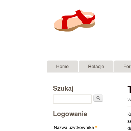
Menu główne
Home
Relacje
Fo
Szukaj
Szukaj
W
Logowanie
K
z
*
Nazwa użytkownika
d