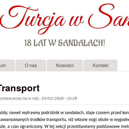
Turcja w San
Przejdź do treści
18 LAT W SANDAŁACH!
rum
O nas
Nowości
Kontakt
Transport
ysłane przez
Iza
w
ndz., 03/02/2008 - 10:28
ażdy, nawet wytrawny podróżnik w sandałach, staje czasem przed koni
aawansowanych środków transportu, niż własne nogi obute w wygodne s
uże, a czas ograniczony. W tej sekcji przedstawiamy podstawowe me