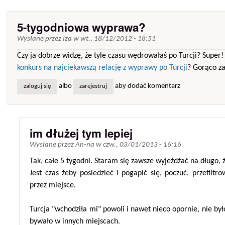
5-tygodniowa wyprawa?
Wysłane przez
Iza
w
wt., 18/12/2012 - 18:51
Czy ja dobrze widzę, że tyle czasu wędrowałaś po Turcji? Supe
konkurs na najciekawszą relację z wyprawy po Turcji
? Gorąco z
albo
aby dodać komentarz
zaloguj się
zarejestruj
im dłużej tym lepiej
Wysłane przez
An-na
w
czw., 03/01/2013 - 16:16
Tak, całe 5 tygodni. Staram się zawsze wyjeżdżać na długo, 
Jest czas żeby posiedzieć i pogapić się, poczuć, przefiltro
przez miejsce.
Turcja "wchodziła mi" powoli i nawet nieco opornie, nie był
bywało w innych miejscach.