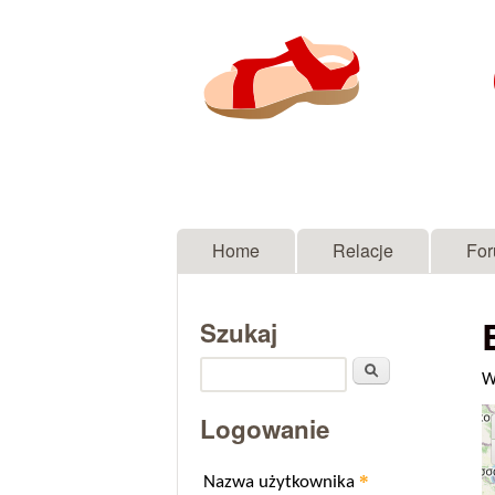
Menu główne
Home
Relacje
Fo
Szukaj
Szukaj
W
Logowanie
*
Nazwa użytkownika