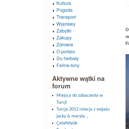
Kultura
Pogoda
Transport
Wyprawy
Zabytki
O
Zakupy
n
Zdrowie
F
O portalu
Do herbaty
Feline-tony
Aktywne wątki na
forum
Miejsca do zobaczenia w
Turcji
Turcja 2012 relacja z wojażu
jacky & maryla...
Çatalhöyük