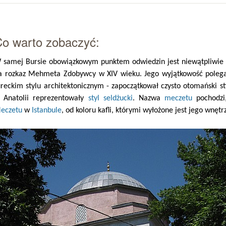
Co warto zobaczyć:
 samej Bursie obowiązkowym punktem odwiedzin jest niewątpliwi
a rozkaz Mehmeta Zdobywcy w XIV wieku. Jego wyjątkowość polega 
ureckim stylu architektonicznym - zapoczątkował czysto otomański 
 Anatolii reprezentowały
styl seldżucki
. Nazwa
meczetu
pochodzi
eczetu
w
Istanbule
, od koloru kafli, którymi wyłożone jest jego wnętr