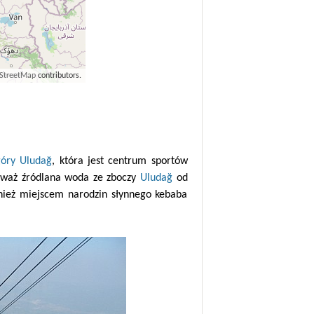
StreetMap
contributors.
góry
Uludağ
, która jest centrum sportów
ieważ źródlana woda ze zboczy
Uludağ
od
wnież miejscem narodzin słynnego kebaba