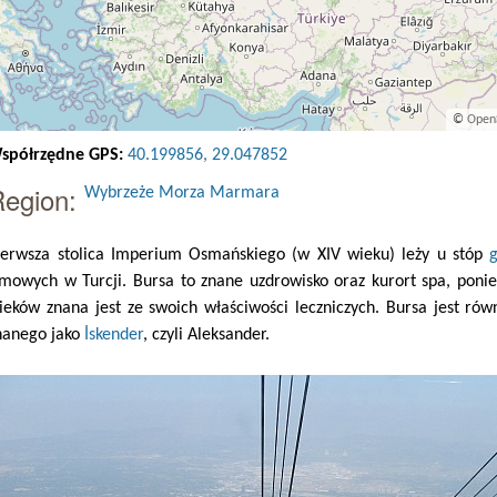
©
Open
spółrzędne GPS:
40.199856, 29.047852
Region:
Wybrzeże Morza Marmara
ierwsza stolica Imperium Osmańskiego (w XIV wieku) leży u stóp
imowych w Turcji. Bursa to znane uzdrowisko oraz kurort spa, pon
ieków znana jest ze swoich właściwości leczniczych. Bursa jest ró
nanego jako
İskender
, czyli Aleksander.