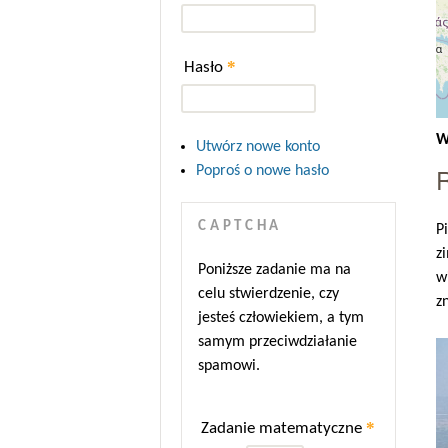
*
Hasło
W
Utwórz nowe konto
Poproś o nowe hasło
CAPTCHA
P
z
Poniższe zadanie ma na
w
celu stwierdzenie, czy
z
jesteś człowiekiem, a tym
samym przeciwdziałanie
spamowi.
*
Zadanie matematyczne