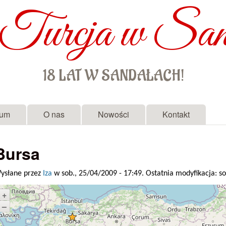
Turcja w San
Przejdź do treści
18 LAT W SANDAŁACH!
rum
O nas
Nowości
Kontakt
Bursa
ysłane przez
Iza
w sob., 25/04/2009 - 17:49. Ostatnia modyfikacja: so
+
–