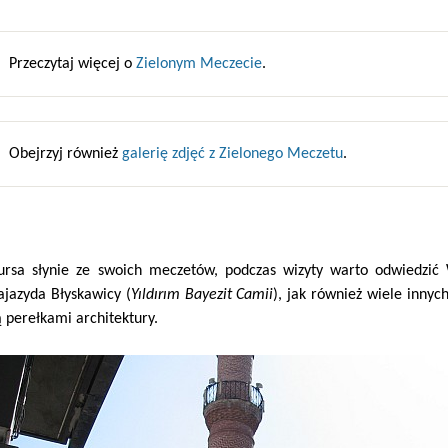
Przeczytaj więcej o
Zielonym Meczecie
.
Obejrzyj również
galerię zdjęć z Zielonego Meczetu
.
ursa słynie ze swoich meczetów, podczas wizyty warto odwiedzić
ajazyda Błyskawicy (
Yıldırım Bayezit Camii
), jak również wiele inny
ą perełkami architektury.