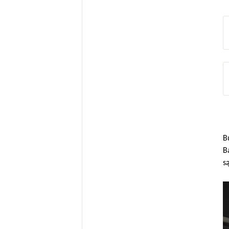
B
B
s