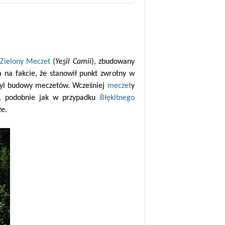
e
Zielony Meczet
(
Yeşil Camii
), zbudowany
na fakcie, że stanowił punkt zwrotny w
styl budowy meczetów. Wcześniej
meczet
y
, podobnie jak w przypadku
Błękitnego
ze.