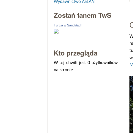
Wydawnictwo ASLAN
Zostań fanem TwS
Turcja w Sandałach
W
n
Kto przegląda
t
w
W tej chwili jest 0 użytkowników
M
na stronie.