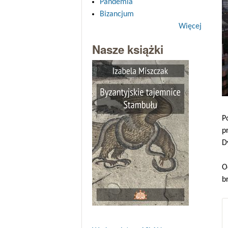
Pandemia
Bizancjum
Więcej
Nasze książki
P
p
D
O
b