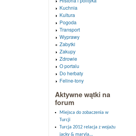
Historia i polityka
Kuchnia
Kultura
Pogoda
Transport
Wyprawy
Zabytki
Zakupy
Zdrowie
O portalu
Do herbaty
Feline-tony
Aktywne wątki na
forum
Miejsca do zobaczenia w
Turcji
Turcja 2012 relacja z wojażu
jacky & maryla...