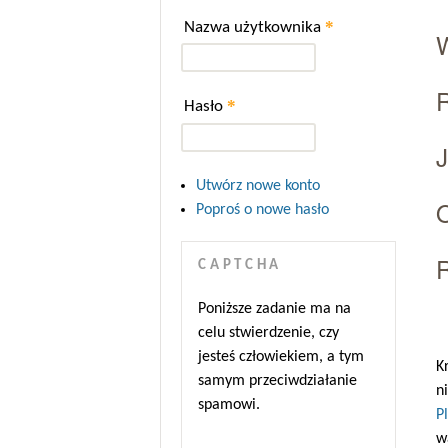
*
Nazwa użytkownika
*
Hasło
Utwórz nowe konto
O
Poproś o nowe hasło
R
CAPTCHA
Poniższe zadanie ma na
celu stwierdzenie, czy
jesteś człowiekiem, a tym
K
samym przeciwdziałanie
n
spamowi.
P
w