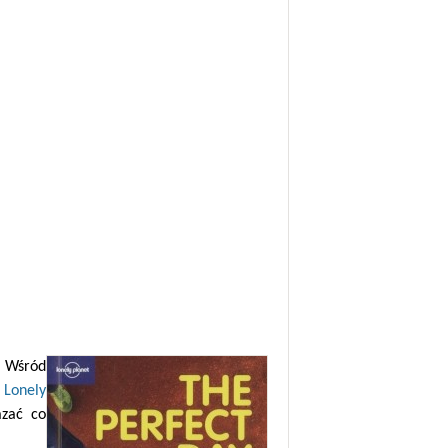
. Wśród
a
Lonely
azać co