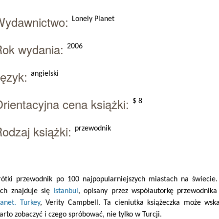
Wydawnictwo:
Lonely Planet
Rok wydania:
2006
Język:
angielski
rientacyjna cena książki:
$ 8
odzaj książki:
przewodnik
rótki przewodnik po 100 najpopularniejszych miastach na świecie
ich znajduje się
Istanbul
, opisany przez współautorkę przewodnik
lanet. Turkey
, Verity Campbell. Ta cieniutka książeczka może wsk
arto zobaczyć i czego spróbować, nie tylko w Turcji.