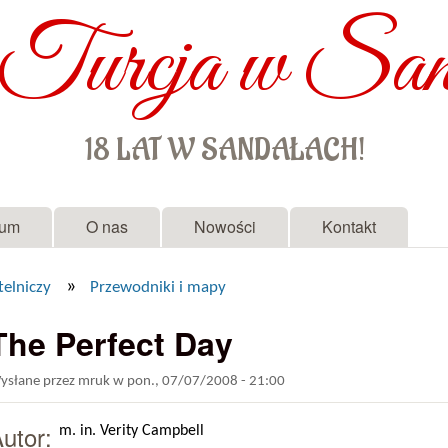
Turcja w San
Przejdź do treści
18 LAT W SANDAŁACH!
rum
O nas
Nowości
Kontakt
»
telniczy
Przewodniki i mapy
The Perfect Day
ysłane przez
mruk
w
pon., 07/07/2008 - 21:00
Autor:
m. in. Verity Campbell