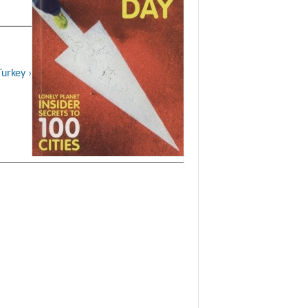
urkey ›