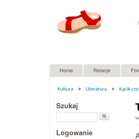
Menu główne
Home
Relacje
Fo
»
»
Kultura
Literatura
Kącik czy
Jesteś tutaj
Szukaj
Szukaj
W
Logowanie