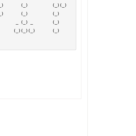
_)       (_)          (_)(_)
   (_)          (_)         
 _ (_) _        (_)         
(_)(_)(_)       (_)         