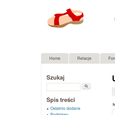
Menu główne
Home
Relacje
Fo
Szukaj
Szukaj
Spis treści
N
Ostatnio dodane
Podstawy