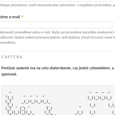
dstępy dozwolone; znaki interpunkcyjne zabronione, z wyjątkiem przecinków, a
*
dres e-mail
prowadź prawidłowy adres e-mail. Będą nań przesyłane wszystkie wiadomości e-
ublicznie i będzie wykorzystywany jedynie, jeśli będziesz chciał otrzymać nowe 
omunikaty.
CAPTCHA
Poniższe zadanie ma na celu stwierdzenie, czy jesteś człowiekiem,
spamowi.
  _                                      _  _  _  _          
_        _  _  _  _     
 (_)                                    (_)(_)(_)(_)       
(_)     _(_)(_)(_)(_)_   
 (_) _  _  _        _               _    (_)      (_)_     
(_)    (_)          (_)  
 (_)(_)(_)(_)_     (_)_           _(_)   (_)        (_