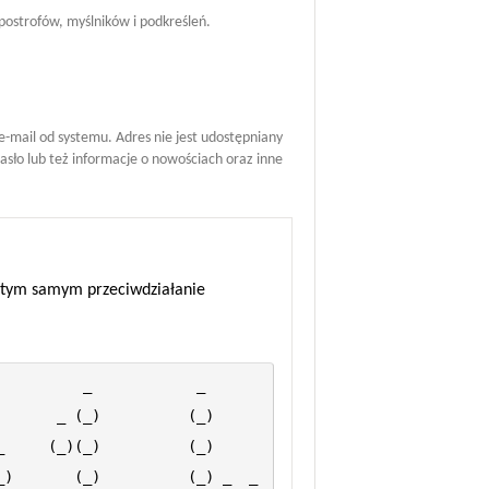
postrofów, myślników i podkreśleń.
mail od systemu. Adres nie jest udostępniany
hasło lub też informacje o nowościach oraz inne
 a tym samym przeciwdziałanie
  _            _           
 _ (_)          (_)         
(_)(_)          (_)         
)       (_)          (_) _  _  