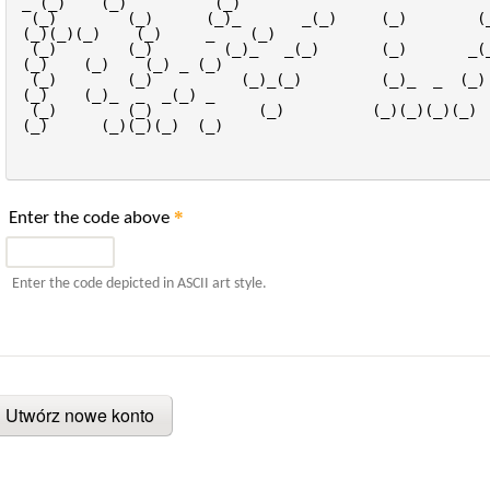
_ (_)    (_)          (_)  
 (_)        (_)      (_)_       _(_)     (_)        (
(_)(_)(_)    (_)     _    (_)  
 (_)        (_)        (_)_   _(_)       (_)       _(_)    
(_)    (_)    (_) _ (_)  
 (_)        (_)          (_)_(_)         (_)_  _  (_)      
(_)    (_)_  _  _(_) _   
 (_)        (_)            (_)          (_)(_)(_)(_)       
(_)      (_)(_)(_)  (_)  
*
Enter the code above
Enter the code depicted in ASCII art style.