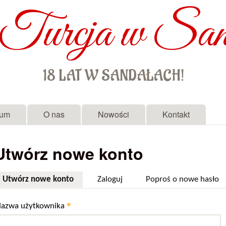
Turcja w San
Przejdź do treści
18 LAT W SANDAŁACH!
rum
O nas
Nowości
Kontakt
Utwórz nowe konto
Utwórz nowe konto
(aktywna karta)
Zaloguj
Poproś o nowe hasło
*
azwa użytkownika