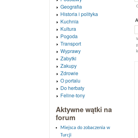
Geografia
O
Historia i polityka
A
Kuchnia
Kultura
Pogoda
W
Transport
p
Wyprawy
k
Zabytki
Zakupy
Zdrowie
O portalu
Do herbaty
Feline-tony
Aktywne wątki na
forum
Miejsca do zobaczenia w
Turcji