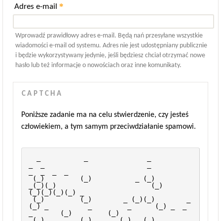
*
Adres e-mail
Wprowadź prawidłowy adres e-mail. Będą nań przesyłane wszystkie
wiadomości e-mail od systemu. Adres nie jest udostępniany publicznie
i będzie wykorzystywany jedynie, jeśli będziesz chciał otrzymać nowe
hasło lub też informacje o nowościach oraz inne komunikaty.
CAPTCHA
Poniższe zadanie ma na celu stwierdzenie, czy jesteś
człowiekiem, a tym samym przeciwdziałanie spamowi.
  _           _               _              
_  _                          _                 
_  _  _  _       
 (_)         (_)           _ (_)           
_(_)(_)                        (_)               
(_)(_)(_)(_) _    
 (_)         (_)        _ (_)(_)        _ 
(_) _          _         _      (_) _  _  
_       (_)         (_)   
 (_)_       _(_)     _ (_)   (_)       