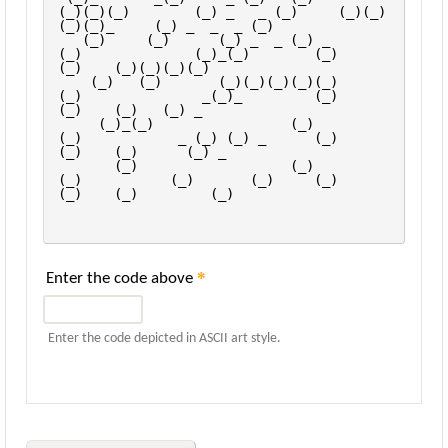
(_)(_)(_)        (_) _   _ (_)     (_)(_)
(_)(_)_     (_) _  _  _ (_)   
   (_)     (_)      (_) _  _ (_) _        
(_)              (_)_(_)        (_)        
(_)    (_)(_)(_)(_)      
    (_)   (_)       (_)(_)(_)(_)(_)       
(_)               _(_)_         (_)        
(_)    (_)   (_) _       
     (_)_(_)                 (_)          
(_)            _ (_) (_) _      (_)        
(_)    (_)      (_) _    
       (_)                   (_)          
(_)           (_)       (_)     (_)        
(_)    (_)         (_)   
*
Enter the code above
Enter the code depicted in ASCII art style.