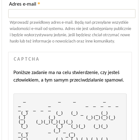
*
Adres e-mail
Wprowadź prawidłowy adres e-mail. Będą nań przesyłane wszystkie
wiadomości e-mail od systemu. Adres nie jest udostępniany publicznie
i będzie wykorzystywany jedynie, jeśli będziesz chciał otrzymać nowe
hasło lub też informacje o nowościach oraz inne komunikaty.
CAPTCHA
Poniższe zadanie ma na celu stwierdzenie, czy jesteś
człowiekiem, a tym samym przeciwdziałanie spamowi.
  _             _     _           _               
_           _              _  _  _  _  _      
_  _  _  _  _    
 (_)           (_)   (_) _     _ (_)             
(_)         (_)            (_)(_)(_)(_)
(_)    (_)(_)(_)(_)(_)   
 (_)           (_)   (_)(_)   (_)(_)           
_  _        _ (_) _  _                 
_(_)               _(_)    
 (_)     _     (_)   (_) (_)_(_) (_)          