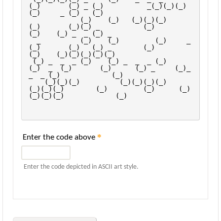
(_)       (_) _ (_)           _(_)(_)(_)
(_)     _ (_)   (_)      
             (_)    (_)   (_)(_)(_)            
(_)       (_)(_) _           (_)        
(_)    (_) _  _ (_) _    
  _          (_)    (_)         (_)     _      
(_)       (_)   (_) _        (_)        
(_)    (_)(_)(_)(_)(_)   
 (_) _  _  _ (_)    (_) _  _  _ (_)    
(_)  _  (_)       (_)      (_) _     (_)_  
_  _ (_)             (_)      
    (_)(_)(_)          (_)(_)(_)(_)     
(_)(_)(_)        (_)         (_)      (_)
(_)(_)(_)             (_)      
*
Enter the code above
Enter the code depicted in ASCII art style.