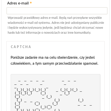
*
Adres e-mail
Wprowadź prawidłowy adres e-mail. Będą nań przesyłane wszystkie
wiadomości e-mail od systemu. Adres nie jest udostępniany publicznie
i będzie wykorzystywany jedynie, jeśli będziesz chciał otrzymać nowe
hasło lub też informacje o nowościach oraz inne komunikaty.
CAPTCHA
Poniższe zadanie ma na celu stwierdzenie, czy jesteś
człowiekiem, a tym samym przeciwdziałanie spamowi.
  _  _  _  _  _         _  _  _              
_  _  _      _           _                 
_               _       
 (_)(_)(_)(_)(_)     _ (_)(_)(_) _          
(_)(_)(_)    (_)       _ (_)               
(_)           _ (_)      
 (_) _  _  _        (_)         (_)            
(_)       (_)    _ (_)          _  _  _ 
(_)        _ (_)(_)      
 (_)(_)(_)(_) _     (_)    _  _  _             