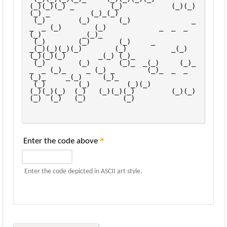
(_)(_)(_) _         (_)            (_)(_)
(_) _          (_)_(_)       
 (_)        (_)       (_)               _  
_  _ (_)        (_)             _  _  _ 
(_)          _(_)_        
 (_)        (_)       (_)     _       
_(_)(_)(_)(_)        (_)           _(_)
(_)(_)(_)        _(_) (_)_      
 (_)        (_)       (_)_  _(_)     (_)_  
_  _ (_)_     _ (_) _        (_)_  _  _ 
(_)_     _(_)     (_)_    
 (_)        (_)         (_)(_)         
(_)(_)(_)  (_)   (_)(_)(_)         (_)(_)
(_)  (_)   (_)         (_)   
*
Enter the code above
Enter the code depicted in ASCII art style.