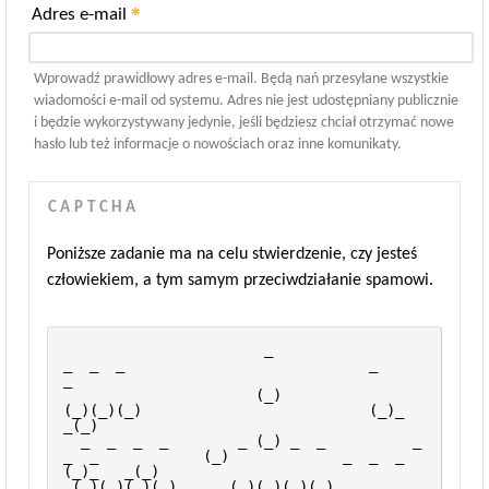
*
Adres e-mail
Wprowadź prawidłowy adres e-mail. Będą nań przesyłane wszystkie
wiadomości e-mail od systemu. Adres nie jest udostępniany publicznie
i będzie wykorzystywany jedynie, jeśli będziesz chciał otrzymać nowe
hasło lub też informacje o nowościach oraz inne komunikaty.
CAPTCHA
Poniższe zadanie ma na celu stwierdzenie, czy jesteś
człowiekiem, a tym samym przeciwdziałanie spamowi.
                       _                                 
_  _  _                            _           
_    
                      (_)                               
(_)(_)(_)                          (_)_       
_(_)   
  _  _  _  _        _ (_) _  _          _  
_  _            (_)             _  _  _           
(_)_   _(_)     
 (_)(_)(_)(_)_     (_)(_)(_)(_)        