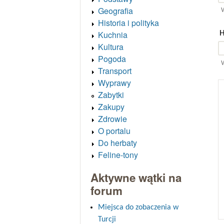
Geografia
W
Historia i polityka
H
Kuchnia
Kultura
Pogoda
W
Transport
Wyprawy
Zabytki
Zakupy
Zdrowie
O portalu
Do herbaty
Feline-tony
Aktywne wątki na
forum
Miejsca do zobaczenia w
Turcji