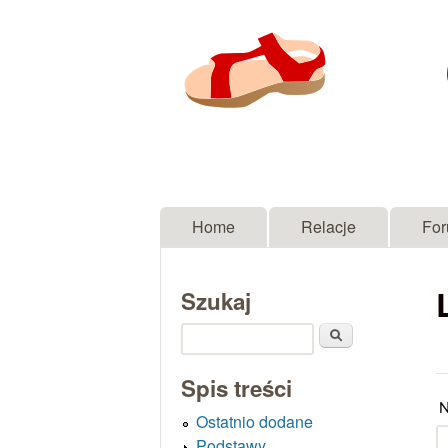
Menu główne
Home
Relacje
Fo
Szukaj
Szukaj
Spis treści
N
Ostatnio dodane
Podstawy