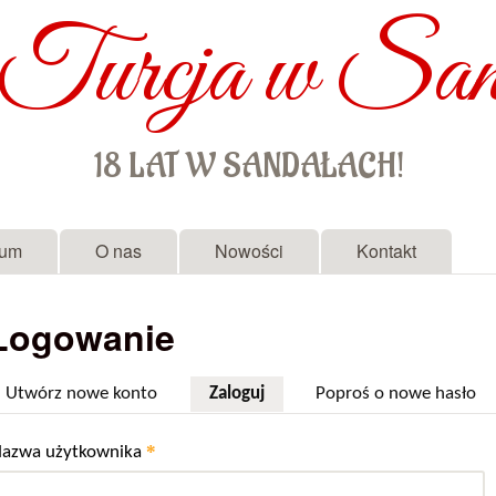
Turcja w San
Przejdź do treści
18 LAT W SANDAŁACH!
rum
O nas
Nowości
Kontakt
Logowanie
Utwórz nowe konto
Zaloguj
(aktywna karta)
Poproś o nowe hasło
*
azwa użytkownika