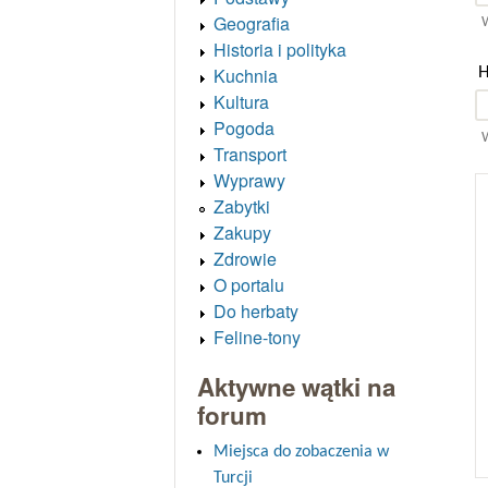
Geografia
W
Historia i polityka
H
Kuchnia
Kultura
Pogoda
W
Transport
Wyprawy
Zabytki
Zakupy
Zdrowie
O portalu
Do herbaty
Feline-tony
Aktywne wątki na
forum
Miejsca do zobaczenia w
Turcji