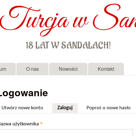
Turcja w San
Przejdź do treści
18 LAT W SANDAŁACH!
rum
O nas
Nowości
Kontakt
Logowanie
Utwórz nowe konto
Zaloguj
(aktywna karta)
Poproś o nowe hasło
*
azwa użytkownika