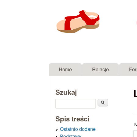
Menu główne
Home
Relacje
Fo
Szukaj
Szukaj
Spis treści
N
Ostatnio dodane
Podstawy