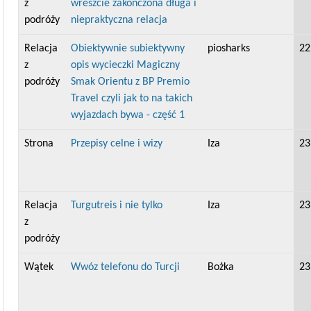
z
wreszcie zakończona długa i
podróży
niepraktyczna relacja
Relacja
Obiektywnie subiektywny
piosharks
22
z
opis wycieczki Magiczny
podróży
Smak Orientu z BP Premio
Travel czyli jak to na takich
wyjazdach bywa - część 1
Strona
Przepisy celne i wizy
Iza
23
Relacja
Turgutreis i nie tylko
Iza
23
z
podróży
Wątek
Wwóz telefonu do Turcji
Bożka
23