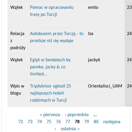
Wątek
Pomoc w opracowaniu
emto
23
trasy po Turcji
Relacja
Autobusem przez Turcję - to
Iza
24
z
prostsze niż się wydaje
podróży
Wątek
Egipt w Sandałach by
jacky6
24
pavvka, jacky & co
limited...
Wpis w
TripAdvisor ogłosił 25
Orientalisci_UAM
24
blogu
najlepszych hoteli
rodzinnych w Turcji
« pierwsza
‹ poprzednia
…
Strony
72
73
74
75
76
77
78
79
80
następna
›
ostatnia »