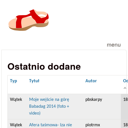
Przejdź do treści
menu
Ostatnio dodane
Typ
Tytuł
Autor
Od
Wątek
Moje wejście na górę
pbskarpy
18
Babadag 2014 (foto +
video)
Wątek
Afera taśmowa- Iza nie
piotrmx
18