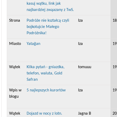
kasuj wątku, link jak
najbardziej zwąazany z TwS.
Strona
Podróże nie kształcą czyli
Iza
18
bojkotujcie Małego
Podróżnika!
Miasto
Yatağan
Iza
19
Wątek
Kilka pytań - gniazdka,
tomuuu
19
telefon, waluta, Gold
Safran
Wpis w
5 najlepszych kurortów
Iza
19
blogu
Wątek
Dojazd w nocy z lotn.
Jagna B
20