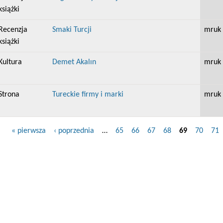
książki
Recenzja
Smaki Turcji
mruk
książki
Kultura
Demet Akalın
mruk
Strona
Tureckie firmy i marki
mruk
« pierwsza
‹ poprzednia
…
65
66
67
68
69
70
71
Strony