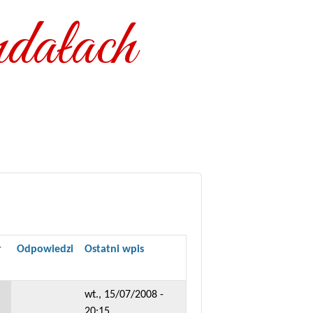
dałach
r
Odpowiedzi
Ostatni wpis
wt., 15/07/2008 -
20:15