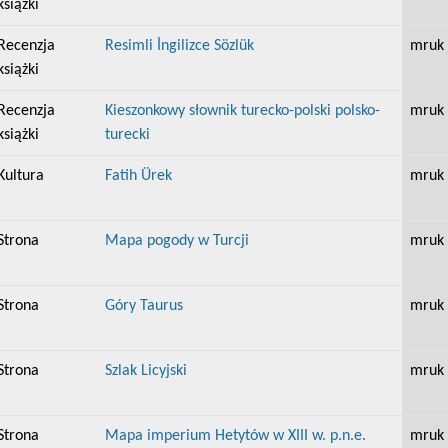
książki
Recenzja
Resimli İngilizce Sözlük
mruk
książki
Recenzja
Kieszonkowy słownik turecko-polski polsko-
mruk
książki
turecki
Kultura
Fatih Ürek
mruk
Strona
Mapa pogody w Turcji
mruk
Strona
Góry Taurus
mruk
Strona
Szlak Licyjski
mruk
Strona
Mapa imperium Hetytów w XIII w. p.n.e.
mruk