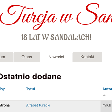
Turcja w San
Przejdź do treści
18 LAT W SANDAŁACH!
rum
O nas
Nowości
Kontakt
Ostatnio dodane
Typ
Tytuł
Auto
Strona
Alfabet turecki
mruk