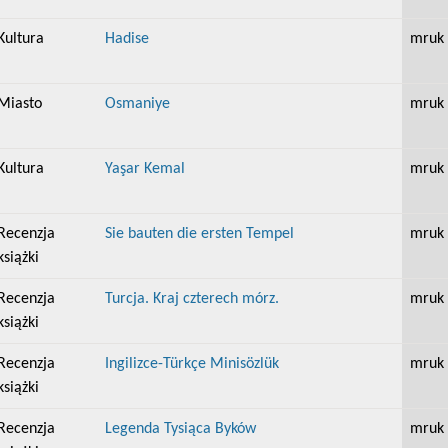
Kultura
Hadise
mruk
Miasto
Osmaniye
mruk
Kultura
Yaşar Kemal
mruk
Recenzja
Sie bauten die ersten Tempel
mruk
książki
Recenzja
Turcja. Kraj czterech mórz.
mruk
książki
Recenzja
Ingilizce-Türkçe Minisözlük
mruk
książki
Recenzja
Legenda Tysiąca Byków
mruk