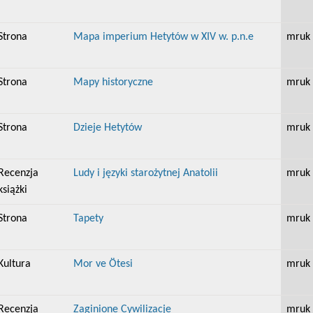
Strona
Mapa imperium Hetytów w XIV w. p.n.e
mruk
Strona
Mapy historyczne
mruk
Strona
Dzieje Hetytów
mruk
Recenzja
Ludy i języki starożytnej Anatolii
mruk
książki
Strona
Tapety
mruk
Kultura
Mor ve Ötesi
mruk
Recenzja
Zaginione Cywilizacje
mruk