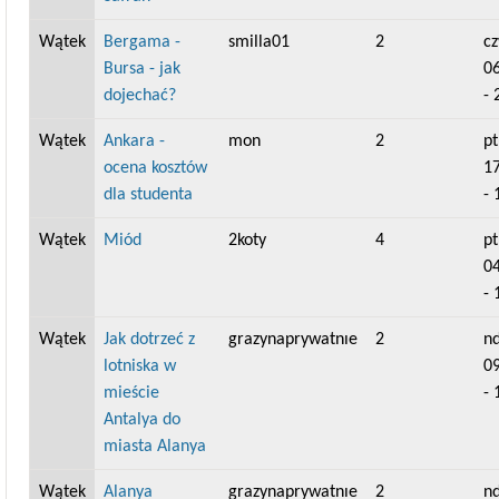
Wątek
Bergama -
smilla01
2
cz
Bursa - jak
0
dojechać?
- 
Wątek
Ankara -
mon
2
pt
ocena kosztów
1
dla studenta
- 
Wątek
Miód
2koty
4
pt
0
- 
Wątek
Jak dotrzeć z
grazynaprywatnıe
2
nd
lotniska w
0
mieście
- 
Antalya do
miasta Alanya
Wątek
Alanya
grazynaprywatnıe
2
nd