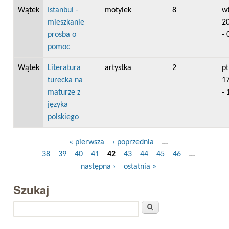
Wątek
Istanbul -
motylek
8
wt
mieszkanie
2
prosba o
- 
pomoc
Wątek
Literatura
artystka
2
pt
turecka na
1
maturze z
- 
języka
polskiego
« pierwsza
‹ poprzednia
…
Strony
38
39
40
41
42
43
44
45
46
…
następna ›
ostatnia »
Szukaj
Szukaj