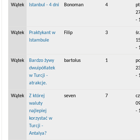
Wątek
Istanbul - 4 dni
Bonoman
4
pt
2
- 
Wątek
Praktykant w
Filip
3
śr.
Istambule
1
- 
Wątek
Bardzo żywy
bartolus
1
po
dwuipółlatek
2
w Turcji -
- 
atrakcje.
Wątek
Z której
seven
7
cz
waluty
0
najlepiej
- 
korzystać w
Turcji -
Antalya?