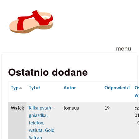
Przejdź do treści
menu
Ostatnio dodane
Typ
Tytuł
Autor
Odpowiedzi
O
w
Wątek
Kilka pytań -
tomuuu
19
cz
gniazdka,
0
telefon,
- 
waluta, Gold
Safran