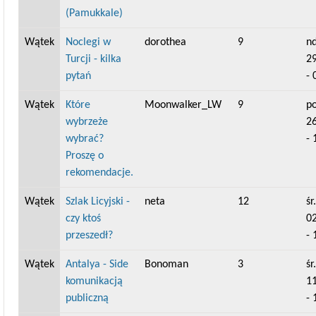
(Pamukkale)
Wątek
Noclegi w
dorothea
9
nd
Turcji - kilka
2
pytań
- 
Wątek
Które
Moonwalker_LW
9
po
wybrzeże
2
wybrać?
- 
Proszę o
rekomendacje.
Wątek
Szlak Licyjski -
neta
12
śr.
czy ktoś
0
przeszedł?
- 
Wątek
Antalya - Side
Bonoman
3
śr.
komunikacją
1
publiczną
- 