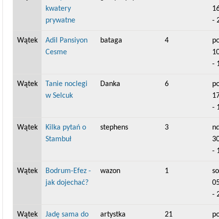
kwatery
1
prywatne
- 
Wątek
Adil Pansiyon
bataga
4
po
Cesme
1
- 
Wątek
Tanie noclegi
Danka
6
po
w Selcuk
1
- 
Wątek
Kilka pytań o
stephens
3
nd
Stambuł
3
- 
Wątek
Bodrum-Efez -
wazon
1
so
jak dojechać?
0
- 
Wątek
Jadę sama do
artystka
21
po