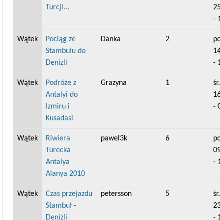
Turcji...
2
- 
Wątek
Pociąg ze
Danka
2
po
Stambułu do
1
Denizli
- 
Wątek
Podróże z
Grazyna
1
śr.
Antalyi do
1
Izmiru i
- 
Kusadasi
Wątek
Riwiera
pawel3k
6
po
Turecka
0
Antalya
- 
Alanya 2010
Wątek
Czas przejazdu
petersson
5
śr.
Stambuł -
2
Denizli
- 