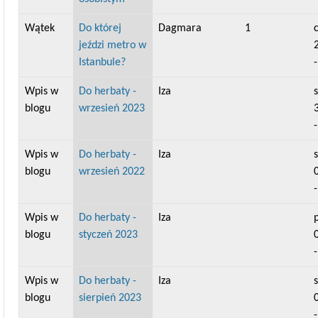
Wątek
Do której
Dagmara
1
jeździ metro w
Istanbule?
Wpis w
Do herbaty -
Iza
s
blogu
wrzesień 2023
Wpis w
Do herbaty -
Iza
s
blogu
wrzesień 2022
Wpis w
Do herbaty -
Iza
p
blogu
styczeń 2023
Wpis w
Do herbaty -
Iza
s
blogu
sierpień 2023