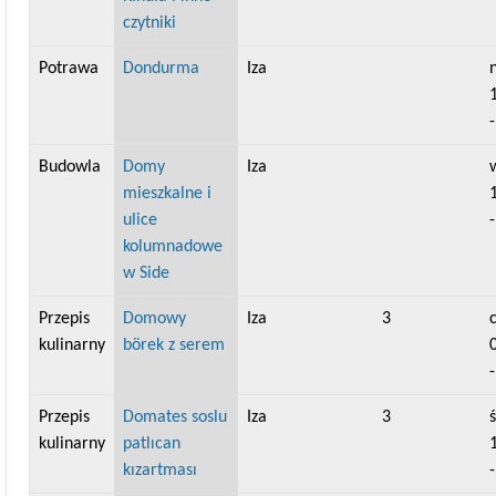
czytniki
Potrawa
Dondurma
Iza
n
Budowla
Domy
Iza
w
mieszkalne i
ulice
kolumnadowe
w Side
Przepis
Domowy
Iza
3
kulinarny
börek z serem
Przepis
Domates soslu
Iza
3
ś
kulinarny
patlıcan
kızartması