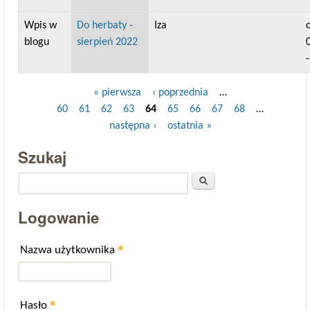
Wpis w
Do herbaty -
Iza
blogu
sierpień 2022
« pierwsza
‹ poprzednia
…
Strony
60
61
62
63
64
65
66
67
68
…
następna ›
ostatnia »
Szukaj
Szukaj
Logowanie
*
Nazwa użytkownika
*
Hasło