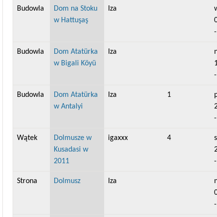
Budowla
Dom na Stoku
Iza
w
w Hattuşaş
Budowla
Dom Atatürka
Iza
n
w Bigali Köyü
Budowla
Dom Atatürka
Iza
1
w Antalyi
Wątek
Dolmusze w
igaxxx
4
s
Kusadasi w
2011
Strona
Dolmusz
Iza
n