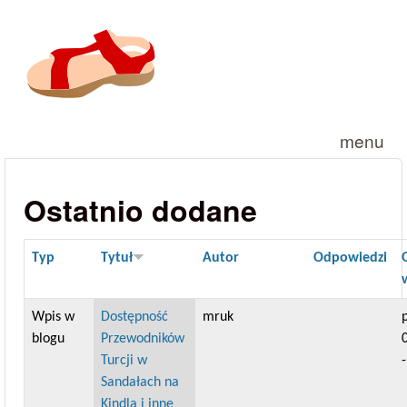
Przejdź do treści
menu
Ostatnio dodane
Typ
Tytuł
Autor
Odpowiedzi
Wpis w
Dostępność
mruk
blogu
Przewodników
Turcji w
Sandałach na
Kindla i inne