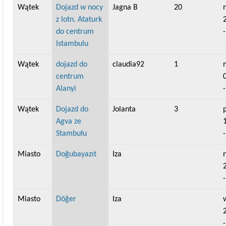
Wątek
Dojazd w nocy
Jagna B
20
n
z lotn. Ataturk
do centrum
Istambulu
Wątek
dojazd do
claudia92
1
n
centrum
Alanyi
Wątek
Dojazd do
Jolanta
3
Agva ze
Stambułu
Miasto
Doğubayazıt
Iza
n
Miasto
Döğer
Iza
w