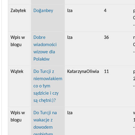
Zabytek
Doğanbey
Iza
4
Wpis w
Dobre
Iza
36
n
blogu
wiadomości
wizowe dla
Polaków
Wątek
Do Turcji z
KatarzynaOliwia
11
p
niemowlakiem
co o tym
sądzicie i czy
są chętni:)?
Wpis w
Do Turcji na
Iza
w
blogu
wakacje z
dowodem
osobistym