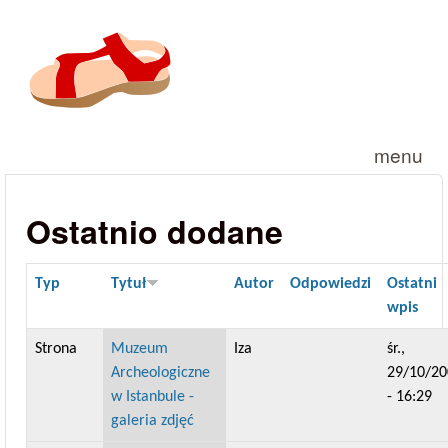
Przejdź do treści
menu
Ostatnio dodane
Typ
Tytuł
Autor
Odpowiedzi
Ostatni
wpis
Strona
Muzeum
Iza
śr.,
Archeologiczne
29/10/20
w Istanbule -
- 16:29
galeria zdjęć