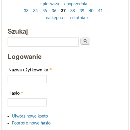
« pierwsza
‹ poprzednia
…
Strony
33
34
35
36
37
38
39
40
41
…
następna ›
ostatnia »
Szukaj
Szukaj
Logowanie
*
Nazwa użytkownika
*
Hasło
Utwórz nowe konto
Poproś o nowe hasło