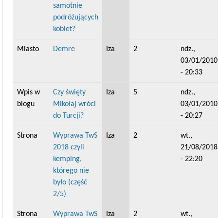
samotnie
podróżujących
kobiet?
Miasto
Demre
Iza
2
ndz.,
03/01/2010
- 20:33
Wpis w
Czy święty
Iza
5
ndz.,
blogu
Mikołaj wróci
03/01/2010
do Turcji?
- 20:27
Strona
Wyprawa TwS
Iza
2
wt.,
2018 czyli
21/08/2018
kemping,
- 22:20
którego nie
było (część
2/5)
Strona
Wyprawa TwS
Iza
2
wt.,