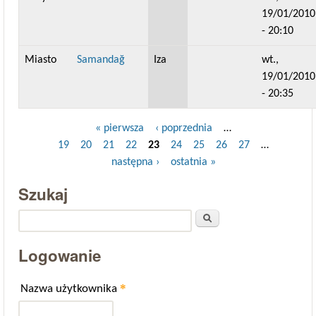
19/01/2010
- 20:10
Miasto
Samandağ
Iza
wt.,
19/01/2010
- 20:35
« pierwsza
‹ poprzednia
…
Strony
19
20
21
22
23
24
25
26
27
…
następna ›
ostatnia »
Szukaj
Szukaj
Logowanie
*
Nazwa użytkownika