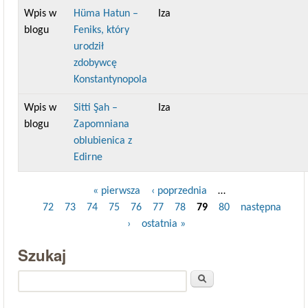
Wpis w
Hüma Hatun –
Iza
blogu
Feniks, który
urodził
zdobywcę
Konstantynopola
Wpis w
Sitti Şah –
Iza
blogu
Zapomniana
oblubienica z
Edirne
« pierwsza
‹ poprzednia
…
Strony
72
73
74
75
76
77
78
79
80
następna
›
ostatnia »
Szukaj
Szukaj