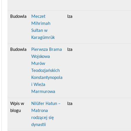
Budowla
Meczet
Iza
Mihrimah
Sultan w
Karagümrük
Budowla
Pierwsza Brama
Iza
Wojskowa
Murów
Teodozjańskich
Konstantynopola
i Wieża
Marmurowa
Wpis w
Nilüfer Hatun –
Iza
blogu
Matrona
rodzącej się
dynastii