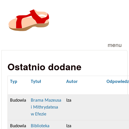
Przejdź do treści
menu
Ostatnio dodane
Typ
Tytuł
Autor
Odpowiedz
Budowla
Brama Mazeusa
Iza
i Mithrydatesa
w Efezie
Budowla
Biblioteka
Iza