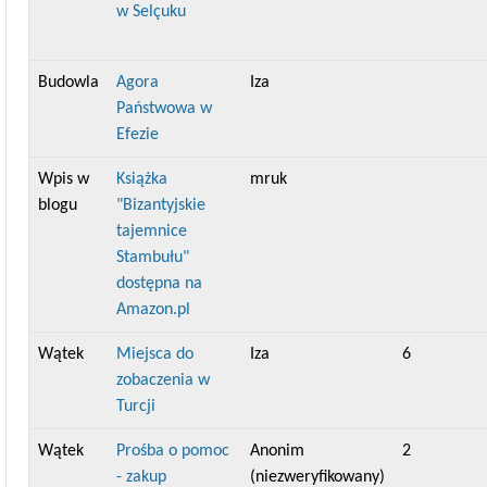
w Selçuku
Budowla
Agora
Iza
Państwowa w
Efezie
Wpis w
Książka
mruk
blogu
"Bizantyjskie
tajemnice
Stambułu"
dostępna na
Amazon.pl
Wątek
Miejsca do
Iza
6
zobaczenia w
Turcji
Wątek
Prośba o pomoc
Anonim
2
- zakup
(niezweryfikowany)