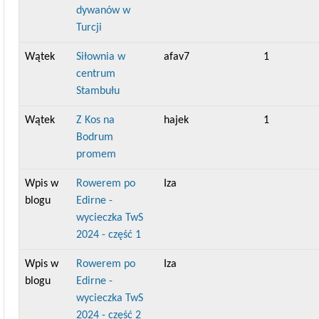
dywanów w
Turcji
Wątek
Siłownia w
afav7
1
centrum
Stambułu
Wątek
Z Kos na
hajek
1
Bodrum
promem
Wpis w
Rowerem po
Iza
blogu
Edirne -
wycieczka TwS
2024 - część 1
Wpis w
Rowerem po
Iza
blogu
Edirne -
wycieczka TwS
2024 - część 2