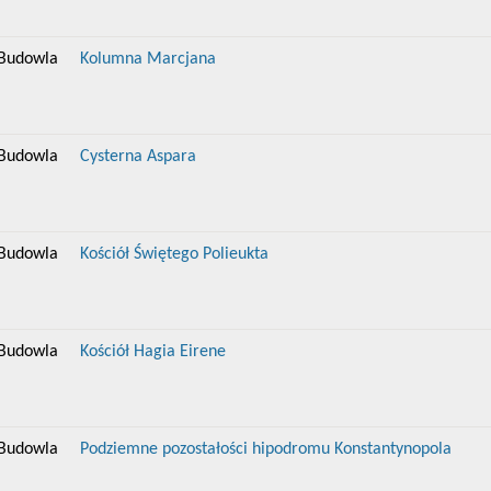
Budowla
Kolumna Marcjana
Budowla
Cysterna Aspara
Budowla
Kościół Świętego Polieukta
Budowla
Kościół Hagia Eirene
Budowla
Podziemne pozostałości hipodromu Konstantynopola