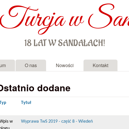
Turcja w San
Przejdź do treści
18 LAT W SANDAŁACH!
rum
O nas
Nowości
Kontakt
Ostatnio dodane
Typ
Tytuł
Wpis w
Wyprawa TwS 2019 - część 8 - Wiedeń
blogu