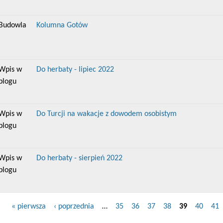
Budowla
Kolumna Gotów
Wpis w
Do herbaty - lipiec 2022
blogu
Wpis w
Do Turcji na wakacje z dowodem osobistym
blogu
Wpis w
Do herbaty - sierpień 2022
blogu
« pierwsza
‹ poprzednia
…
35
36
37
38
39
40
41
Strony