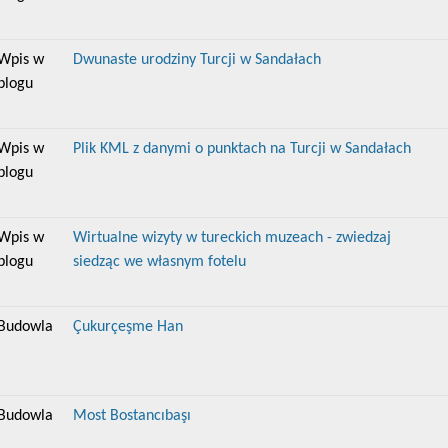
Wpis w
Dwunaste urodziny Turcji w Sandałach
blogu
Wpis w
Plik KML z danymi o punktach na Turcji w Sandałach
blogu
Wpis w
Wirtualne wizyty w tureckich muzeach - zwiedzaj
blogu
siedząc we własnym fotelu
Budowla
Çukurçeşme Han
Budowla
Most Bostancıbaşı