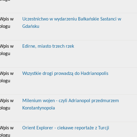
Wpis w
Uczestnictwo w wydarzeniu Bałkańskie Sastanci w
blogu
Gdańsku
Wpis w
Edirne, miasto trzech rzek
blogu
Wpis w
Wszystkie drogi prowadzą do Hadrianopolis
blogu
Wpis w
Milenium wojen - czyli Adrianopol przedmurzem
blogu
Konstantynopola
Wpis w
Orient Explorer - ciekawe reportaże z Turcji
blogu