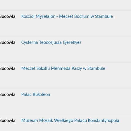
Budowla
Kościół Myrelaion - Meczet Bodrum w Stambule
Budowla
Cysterna Teodozjusza (Şerefiye)
Budowla
Meczet Sokollu Mehmeda Paszy w Stambule
Budowla
Pałac Bukoleon
Budowla
Muzeum Mozaik Wielkiego Pałacu Konstantynopola